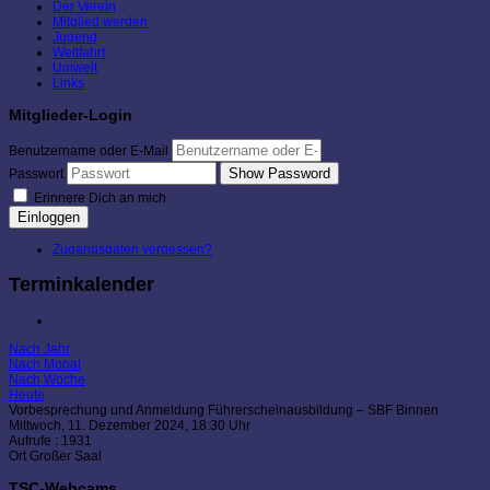
Der Verein
Mitglied werden
Jugend
Wettfahrt
Umwelt
Links
Mitglieder-Login
Benutzername oder E-Mail
Show Password
Passwort
Erinnere Dich an mich
Einloggen
Zugangsdaten vergessen?
Terminkalender
Nach Jahr
Nach Monat
Nach Woche
Heute
Vorbesprechung und Anmeldung Führerscheinausbildung – SBF Binnen
Mittwoch, 11. Dezember 2024, 18:30 Uhr
Aufrufe
: 1931
Ort
Großer Saal
TSC-Webcams