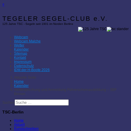
×
TEGELER SEGEL-CLUB e.V.
125 Jahre TSC - Segeln seit 1901 im Norden Berlins
Webcam
Webcam Malche
Wetter
Kalender
Sitemap
Kontakt
Impressum
Datenschutz
IDM der H-Boote 2026
Aktuelle Seite:
Home
Kalender
Vorbesprechung und Anmeldung Führerscheinausbildung – SBF
Binnen
Suchen
TSC-Berlin
Home
Aktuell
Rundschreiben