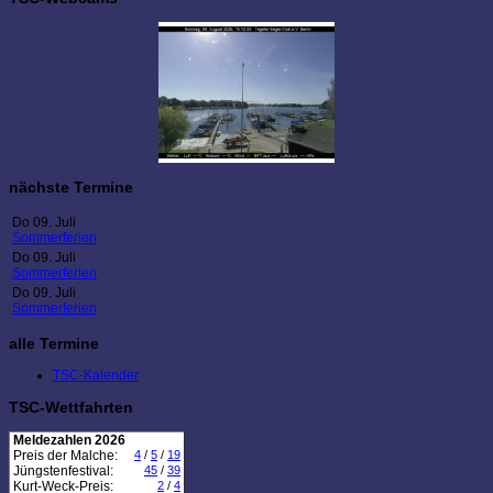
nächste Termine
Do 09. Juli
Sommerferien
Do 09. Juli
Sommerferien
Do 09. Juli
Sommerferien
alle Termine
TSC-Kalender
TSC-Wettfahrten
Meldezahlen 2026
Preis der Malche:
4
/
5
/
19
Jüngstenfestival:
45
/
39
Kurt-Weck-Preis:
2
/
4