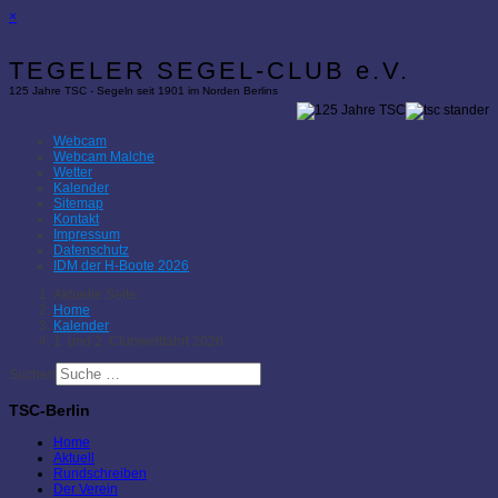
×
TEGELER SEGEL-CLUB e.V.
125 Jahre TSC - Segeln seit 1901 im Norden Berlins
Webcam
Webcam Malche
Wetter
Kalender
Sitemap
Kontakt
Impressum
Datenschutz
IDM der H-Boote 2026
Aktuelle Seite:
Home
Kalender
1. und 2. Clubwettfahrt 2026
Suchen
TSC-Berlin
Home
Aktuell
Rundschreiben
Der Verein