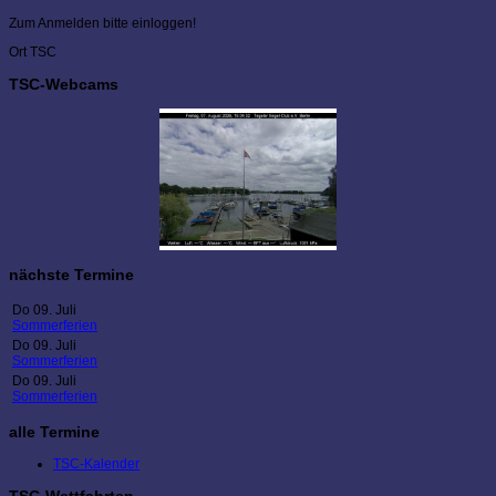
Zum Anmelden bitte einloggen!
Ort
TSC
TSC-Webcams
nächste Termine
Do 09. Juli
Sommerferien
Do 09. Juli
Sommerferien
Do 09. Juli
Sommerferien
alle Termine
TSC-Kalender