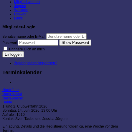
Mitglied werden
Jugend
Wettfahrt
Umwelt
Links
Mitglieder-Login
Benutzername oder E-Mail
Show Password
Passwort
Erinnere Dich an mich
Einloggen
Zugangsdaten vergessen?
Terminkalender
Nach Jahr
Nach Monat
Nach Woche
Heute
1. und 2. Clubwettfahrt 2026
Sonntag, 14. Juni 2026, 13:00 Uhr
Aufrufe
: 1510
Kontakt
Sven Taube und Jessica Jürgens
Einladung, Details und die Registrierung folgen ca. eine Woche vor dem
Termin.