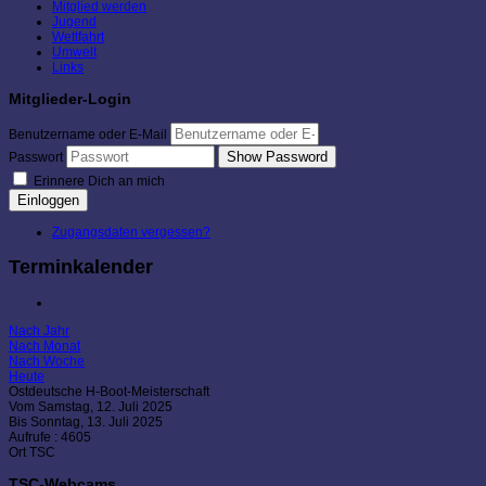
Mitglied werden
Jugend
Wettfahrt
Umwelt
Links
Mitglieder-Login
Benutzername oder E-Mail
Show Password
Passwort
Erinnere Dich an mich
Einloggen
Zugangsdaten vergessen?
Terminkalender
Nach Jahr
Nach Monat
Nach Woche
Heute
Ostdeutsche H-Boot-Meisterschaft
Vom Samstag, 12. Juli 2025
Bis Sonntag, 13. Juli 2025
Aufrufe
: 4605
Ort
TSC
TSC-Webcams