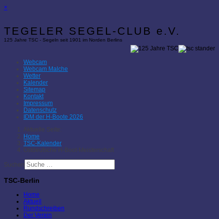
×
TEGELER SEGEL-CLUB e.V.
125 Jahre TSC - Segeln seit 1901 im Norden Berlins
Webcam
Webcam Malche
Wetter
Kalender
Sitemap
Kontakt
Impressum
Datenschutz
IDM der H-Boote 2026
Aktuelle Seite:
Home
TSC-Kalender
Ostdeutsche H-Boot-Meisterschaft
Suchen
TSC-Berlin
Home
Aktuell
Rundschreiben
Der Verein