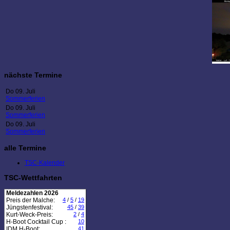
nächste Termine
Do 09. Juli
Sommerferien
Do 09. Juli
Sommerferien
Do 09. Juli
Sommerferien
alle Termine
TSC-Kalender
TSC-Wettfahrten
Meldezahlen 2026
Preis der Malche:
4
/
5
/
19
Jüngstenfestival:
45
/
39
Kurt-Weck-Preis:
2
/
4
H-Boot Cocktail Cup :
10
IDM H-Boot:
41