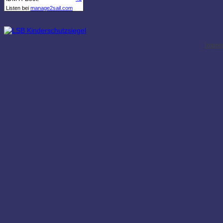
Listen bei
manage2sail.com
Impre