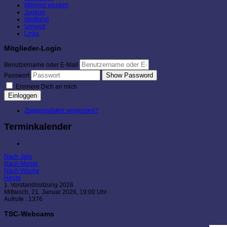
Mitglied werden
Jugend
Wettfahrt
Umwelt
Links
Mitglieder-Login
Benutzername oder E-Mail
Show Password
Passwort
Erinnere Dich an mich
Einloggen
Zugangsdaten vergessen?
Terminkalender
Nach Jahr
Nach Monat
Nach Woche
Heute
1. Vorstandssitzung 2026
Mittwoch, 21. Januar 2026, 19:00 Uhr
Aufrufe
: 1376
TSC-Webcams