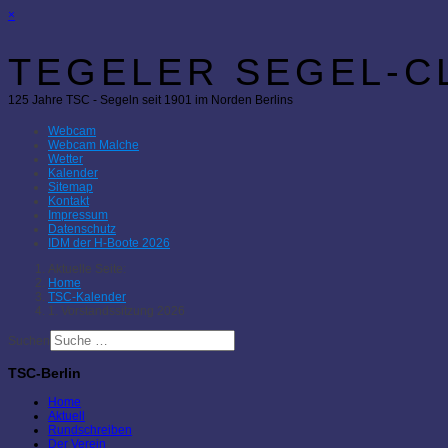
×
TEGELER SEGEL-CL
125 Jahre TSC - Segeln seit 1901 im Norden Berlins
Webcam
Webcam Malche
Wetter
Kalender
Sitemap
Kontakt
Impressum
Datenschutz
IDM der H-Boote 2026
Aktuelle Seite:
Home
TSC-Kalender
1. Vorstandssitzung 2026
Suchen
TSC-Berlin
Home
Aktuell
Rundschreiben
Der Verein