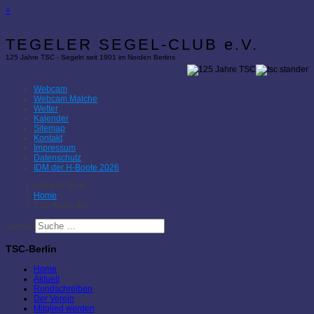
×
TEGELER SEGEL-CLUB e.V.
125 Jahre TSC - Segeln seit 1901 im Norden Berlins
Webcam
Webcam Malche
Wetter
Kalender
Sitemap
Kontakt
Impressum
Datenschutz
IDM der H-Boote 2026
Aktuelle Seite:
Home
TSC-Kalender
Suchen
TSC-Berlin
Home
Aktuell
Rundschreiben
Der Verein
Mitglied werden