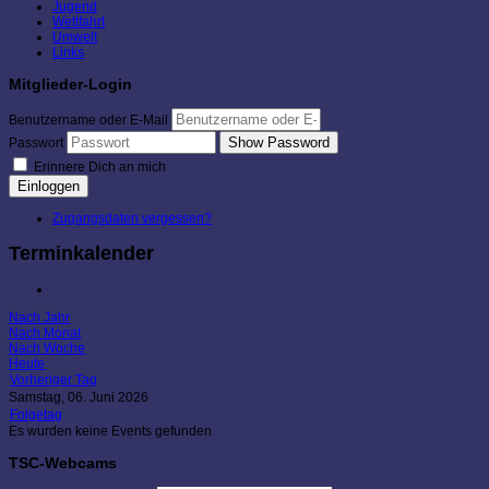
Jugend
Wettfahrt
Umwelt
Links
Mitglieder-Login
Benutzername oder E-Mail
Show Password
Passwort
Erinnere Dich an mich
Einloggen
Zugangsdaten vergessen?
Terminkalender
Nach Jahr
Nach Monat
Nach Woche
Heute
Vorheriger Tag
Samstag, 06. Juni 2026
Folgetag
Es wurden keine Events gefunden
TSC-Webcams