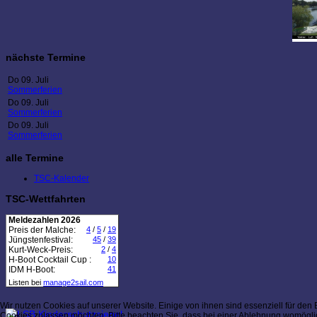
nächste Termine
Do 09. Juli
Sommerferien
Do 09. Juli
Sommerferien
Do 09. Juli
Sommerferien
alle Termine
TSC-Kalender
TSC-Wettfahrten
Meldezahlen 2026
Preis der Malche:
4
/
5
/
19
Jüngstenfestival:
45
/
39
Kurt-Weck-Preis:
2
/
4
H-Boot Cocktail Cup :
10
IDM H-Boot:
41
Listen bei
manage2sail.com
Wir nutzen Cookies auf unserer Website. Einige von ihnen sind essenziell für den
Cookies zulassen möchten. Bitte beachten Sie, dass bei einer Ablehnung womöglich