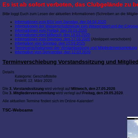
Es ist ab sofort verboten, das Clubgelände zu b
Bitte loggt Euch zum Lesen der aktuellen Informationen (Schreiben an die Mitglie
Informationen vom BSV vom Samstag, den 04.04.2020
Informationen der Wasserschutzpolizei zum Wassersport und der Coron
Informationen vom Freitag, den 20.03.2020
Informationen vom Mittwoch, den 18.03.2020
Informationen vom Dienstag, den 17.03.2020
(Abslippen verschoben)
Information vom Sonntag, den 15.03.2020
Terminverschiebungen der Vorstandssitzung und Mitgliederversammlung
Information vom Donnerstag, den 12.03.2020
Terminverschiebung Vorstandssitzung und Mitgli
Details
Kategorie:
Geschäftstelle
Erstellt: 12. März 2020
DIe
3. Vorstandssitzung
wird verlegt auf
MIttwoch, den 27.05.2020
.
Die
3. Mitgliederversammlung
wird verlegt auf
Freitag, den 29.05.2020
.
Alle aktuellen Termine finden sich im Online-Kalender!
TSC-Webcams