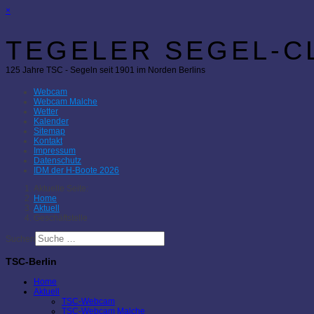
×
TEGELER SEGEL-CL
125 Jahre TSC - Segeln seit 1901 im Norden Berlins
Webcam
Webcam Malche
Wetter
Kalender
Sitemap
Kontakt
Impressum
Datenschutz
IDM der H-Boote 2026
Aktuelle Seite:
Home
Aktuell
Geschäftstelle
Suchen
TSC-Berlin
Home
Aktuell
TSC-Webcam
TSC-Webcam Malche