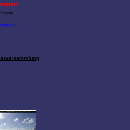
etreten!
der) ein!
averordnung
ederversammlung