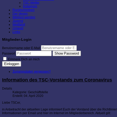
TSC-Wetter
Instagram
Rundschreiben
Der Verein
Mitglied werden
Jugend
Wettfahrt
Umwelt
Links
Mitglieder-Login
Benutzername oder E-Mail
Show Password
Passwort
Erinnere Dich an mich
Einloggen
Zugangsdaten vergessen?
Information des TSC-Vorstands zum Coronavirus
Details
Kategorie:
Geschäftstelle
Erstellt: 04. April 2020
Liebe TSCer,
in Anbetracht der aktuellen Lage informiert Euch der Vorstand über die Richtli
Informationen per Email und hier im Internet im Mitgliederbereich. Aktuell gilt: