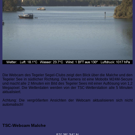
Die Webcam des Tegeler Segel-Clubs zeigt den Blick über die Malche und den
Tegeler See in südlicher Richtung. Die Kamera ist eine Mobotix M24M-Secure
und macht alle 2 Minuten ein Bild des Tegeler Sees mit einer Auflösung von 1,2
Megapixel. Die Wetterdaten werden von der TSC-Wetterstation alle 5 Minuten
aktualisiert.
Achtung: Die vergrößerten Ansichten der Webcam aktualisieren sich nicht
automatisch!
TSC-Webcam Malche