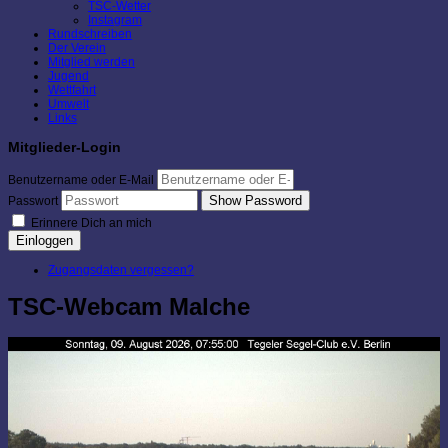
TSC-Wetter
Instagram
Rundschreiben
Der Verein
Mitglied werden
Jugend
Wettfahrt
Umwelt
Links
Mitglieder-Login
Benutzername oder E-Mail
Show Password
Passwort
Erinnere Dich an mich
Einloggen
Zugangsdaten vergessen?
TSC-Webcam Malche