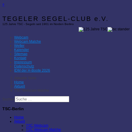
×
TEGELER SEGEL-CLUB e.V.
125 Jahre TSC - Segeln seit 1901 im Norden Berlins
Webcam
Webcam Malche
Wetter
Kalender
Sitemap
Kontakt
Impressum
Datenschutz
IDM der H-Boote 2026
Aktuelle Seite:
Home
Aktuell
TSC-Webcam Malche
Suchen
TSC-Berlin
Home
Aktuell
TSC-Webcam
TSC-Webcam Malche