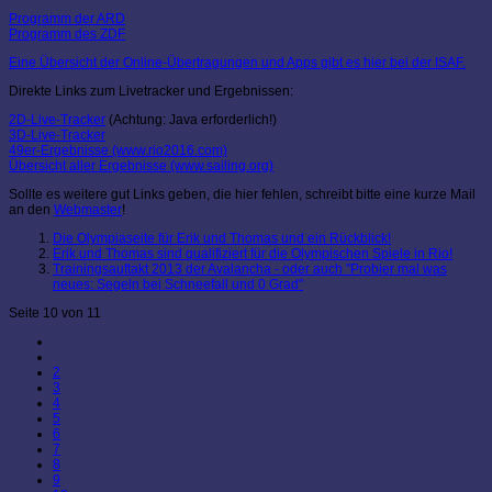
Programm der ARD
Programm des ZDF
Eine Übersicht der Online-Übertragungen und Apps gibt es hier bei der ISAF.
Direkte Links zum Livetracker und Ergebnissen:
2D-Live-Tracker
(Achtung: Java erforderlich!)
3D-Live-Tracker
49er-Ergebnisse (www.rio2016.com)
Übersicht aller Ergebnisse (www.sailing.org)
Sollte es weitere gut Links geben, die hier fehlen, schreibt bitte eine kurze Mail
an den
Webmaster
!
Die Olympiaseite für Erik und Thomas und ein Rückblick!
Erik und Thomas sind qualifiziert für die Olympischen Spiele in Rio!
Trainingsauftakt 2013 der Avalancha - oder auch "Probier mal was
neues: Segeln bei Schneefall und 0 Grad"
Seite 10 von 11
2
3
4
5
6
7
8
9