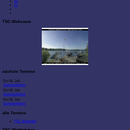
10
11
TSC-Webcams
nächste Termine
Do 09. Juli
Sommerferien
Do 09. Juli
Sommerferien
Do 09. Juli
Sommerferien
alle Termine
TSC-Kalender
TSC-Wettfahrten