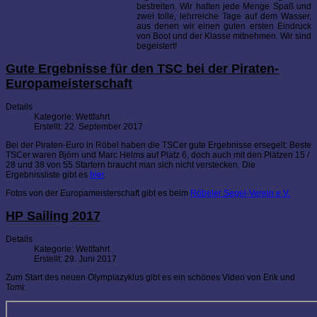
bestreiten. Wir hatten jede Menge Spaß und
zwei tolle, lehrreiche Tage auf dem Wasser,
aus denen wir einen guten ersten Eindruck
von Boot und der Klasse mitnehmen. Wir sind
begeistert!
Gute Ergebnisse für den TSC bei der Piraten-
Europameisterschaft
Details
Kategorie:
Wettfahrt
Erstellt: 22. September 2017
Bei der Piraten-Euro in Röbel haben die TSCer gute Ergebnisse ersegelt: Beste
TSCer waren Björn und Marc Helms auf Platz 6, doch auch mit den Plätzen 15 /
28 und 38 von 55 Startern braucht man sich nicht verstecken. Die
Ergebnissliste gibt es
hier
.
Fotos von der Europameisterschaft gibt es beim
Röbeler Segel-Verein e.V.
HP Sailing 2017
Details
Kategorie:
Wettfahrt
Erstellt: 29. Juni 2017
Zum Start des neuen Olympiazyklus gibt es ein schönes Video von Erik und
Tomi: