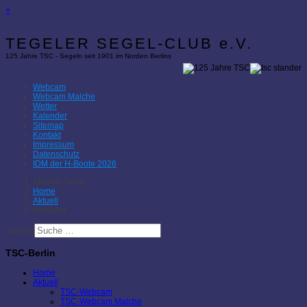
×
TEGELER SEGEL-CLUB e.V.
125 Jahre TSC - Segeln seit 1901 im Norden Berlins
Webcam
Webcam Malche
Wetter
Kalender
Sitemap
Kontakt
Impressum
Datenschutz
IDM der H-Boote 2026
Aktuelle Seite:
Home
Aktuell
Wettfahrt
Suchen
TSC-Berlin
Home
Aktuell
TSC-Webcam
TSC-Webcam Malche