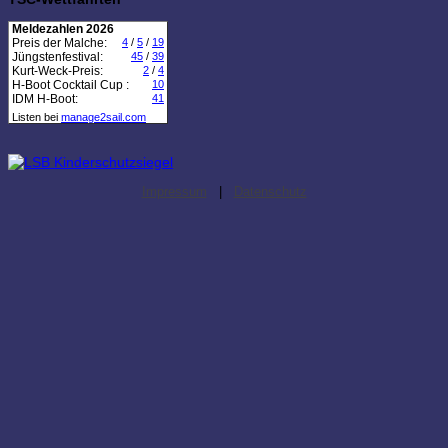
Meldezahlen 2026
Preis der Malche:
4
/
5
/
19
Jüngstenfestival:
45
/
39
Kurt-Weck-Preis:
2
/
4
H-Boot Cocktail Cup :
10
IDM H-Boot:
41
Listen bei
manage2sail.com
Impressum
|
Datenschutz