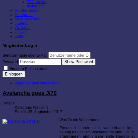
TSC-Wetter
Instagram
Rundschreiben
Der Verein
Mitglied werden
Jugend
Wettfahrt
Umwelt
Links
Mitglieder-Login
Benutzername oder E-Mail
Show Password
Passwort
Erinnere Dich an mich
Einloggen
Zugangsdaten vergessen?
Avalancha goes J/70
Details
Kategorie:
Wettfahrt
Erstellt: 25. September 2017
Was für ein Wochenende!
Ermuntert durch eine wunderbare Idee,
gelang es uns, am Wochenende eine J/70 zu
organisieren und unsere erste Regatta zu