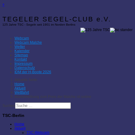
×
TEGELER SEGEL-CLUB e.V.
125 Jahre TSC - Segeln seit 1901 im Norden Berlins
Webcam
Webcam Malche
Wetter
Kalender
Sitemap
Kontakt
Impressum
Datenschutz
IDM der H-Boote 2026
Aktuelle Seite:
Home
Aktuell
Wettfahrt
Ausschreibung zum Preis der Malche ist online
Suchen
TSC-Berlin
Home
Aktuell
TSC-Webcam