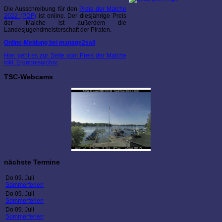
Die Ausschreibung für den
Preis der Malche
2022 (PDF)
ist online. Der diesjährige Preis
der Malche ist außerdem die
Landesjugendmeisterschaft der Piraten.
Online-Meldung bei manage2sail
Hier geht es zur Seite vom Preis der Malche
inkl. Ergebnisarchiv.
TSC-Webcams
nächste Termine
Do 09. Juli
Sommerferien
Do 09. Juli
Sommerferien
Do 09. Juli
Sommerferien