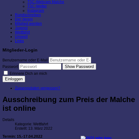
TSC-Webcam Malche
TSC-Wetter
Instagram
Rundschreiben
Der Verein
Mitglied werden
Jugend
Wettfahrt
Umwelt
Links
Mitglieder-Login
Benutzername oder E-Mail
Show Password
Passwort
Erinnere Dich an mich
Einloggen
Zugangsdaten vergessen?
Ausschreibung zum Preis der Malche
ist online
Details
Kategorie:
Wettfahrt
Erstellt: 13. März 2022
Termin: 15.-17.04.2022