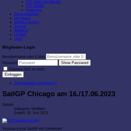
TSC-Webcam Malche
TSC-Wetter
Instagram
Rundschreiben
Der Verein
Mitglied werden
Jugend
Wettfahrt
Umwelt
Links
Mitglieder-Login
Benutzername oder E-Mail
Show Password
Passwort
Erinnere Dich an mich
Einloggen
Zugangsdaten vergessen?
SailGP Chicago am 16./17.06.2023
Details
Kategorie:
Wettfahrt
Erstellt: 16. Juni 2023
Youtube-Kanal SailGP mit Livestream