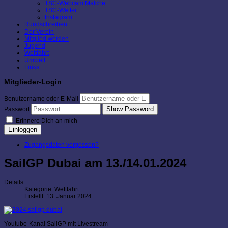
TSC-Webcam Malche
TSC-Wetter
Instagram
Rundschreiben
Der Verein
Mitglied werden
Jugend
Wettfahrt
Umwelt
Links
Mitglieder-Login
Benutzername oder E-Mail
Show Password
Passwort
Erinnere Dich an mich
Einloggen
Zugangsdaten vergessen?
SailGP Dubai am 13./14.01.2024
Details
Kategorie:
Wettfahrt
Erstellt: 13. Januar 2024
Youtube-Kanal SailGP mit Livestream