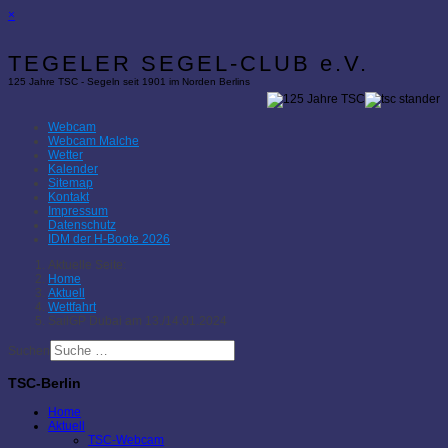
×
TEGELER SEGEL-CLUB e.V.
125 Jahre TSC - Segeln seit 1901 im Norden Berlins
Webcam
Webcam Malche
Wetter
Kalender
Sitemap
Kontakt
Impressum
Datenschutz
IDM der H-Boote 2026
Aktuelle Seite:
Home
Aktuell
Wettfahrt
SailGP Dubai am 13./14.01.2024
Suchen
TSC-Berlin
Home
Aktuell
TSC-Webcam