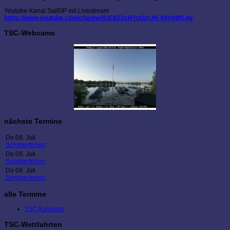
Youtube-Kanal SailGP mit Livestream
https://www.youtube.com/channel/UC8Z3si9YuOzrJN-4dVpW5Jw
TSC-Webcams
nächste Termine
Do 09. Juli
Sommerferien
Do 09. Juli
Sommerferien
Do 09. Juli
Sommerferien
alle Termine
TSC-Kalender
TSC-Wettfahrten