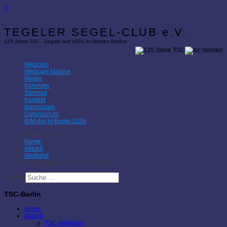
×
TEGELER SEGEL-CLUB e.V.
125 Jahre TSC - Segeln seit 1901 im Norden Berlins
Webcam
Webcam Malche
Wetter
Kalender
Sitemap
Kontakt
Impressum
Datenschutz
IDM der H-Boote 2026
Aktuelle Seite:
Home
Aktuell
Wettfahrt
SailGP Dubai am 23./24.11.2024
Suchen
TSC-Berlin
Home
Aktuell
TSC-Webcam