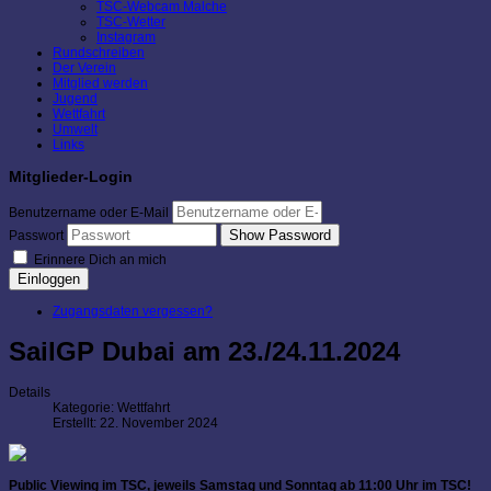
TSC-Webcam Malche
TSC-Wetter
Instagram
Rundschreiben
Der Verein
Mitglied werden
Jugend
Wettfahrt
Umwelt
Links
Mitglieder-Login
Benutzername oder E-Mail
Show Password
Passwort
Erinnere Dich an mich
Einloggen
Zugangsdaten vergessen?
SailGP Dubai am 23./24.11.2024
Details
Kategorie:
Wettfahrt
Erstellt: 22. November 2024
Public Viewing im TSC, jeweils Samstag und Sonntag ab 11:00 Uhr im TSC!