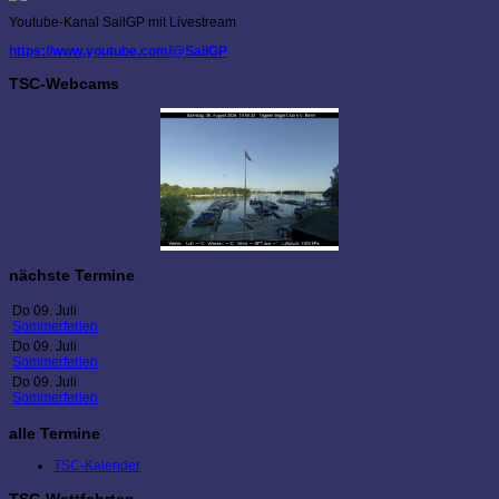
Youtube-Kanal SailGP mit Livestream
https://www.youtube.com/@SailGP
TSC-Webcams
nächste Termine
Do 09. Juli
Sommerferien
Do 09. Juli
Sommerferien
Do 09. Juli
Sommerferien
alle Termine
TSC-Kalender
TSC-Wettfahrten