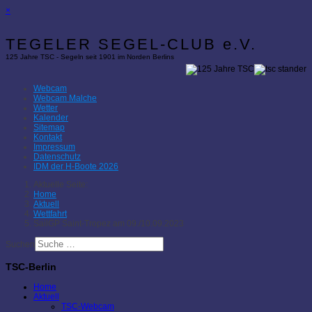
×
TEGELER SEGEL-CLUB e.V.
125 Jahre TSC - Segeln seit 1901 im Norden Berlins
Webcam
Webcam Malche
Wetter
Kalender
Sitemap
Kontakt
Impressum
Datenschutz
IDM der H-Boote 2026
Aktuelle Seite:
Home
Aktuell
Wettfahrt
SailGP Saint-Tropez am 09./10.09.2023
Suchen
TSC-Berlin
Home
Aktuell
TSC-Webcam