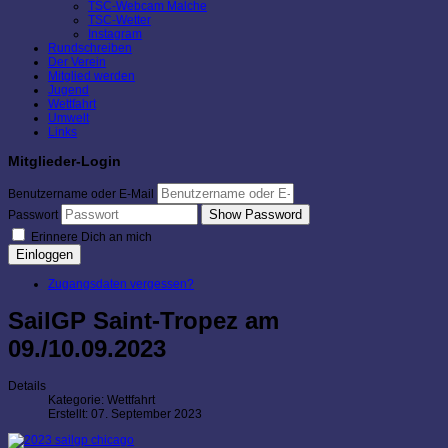
TSC-Webcam Malche
TSC-Wetter
Instagram
Rundschreiben
Der Verein
Mitglied werden
Jugend
Wettfahrt
Umwelt
Links
Mitglieder-Login
Benutzername oder E-Mail
Show Password
Passwort
Erinnere Dich an mich
Einloggen
Zugangsdaten vergessen?
SailGP Saint-Tropez am
09./10.09.2023
Details
Kategorie:
Wettfahrt
Erstellt: 07. September 2023