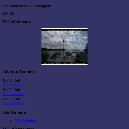
Zum Anmelden bitte einloggen!
Ort
TSC
TSC-Webcams
nächste Termine
Do 09. Juli
Sommerferien
Do 09. Juli
Sommerferien
Do 09. Juli
Sommerferien
alle Termine
TSC-Kalender