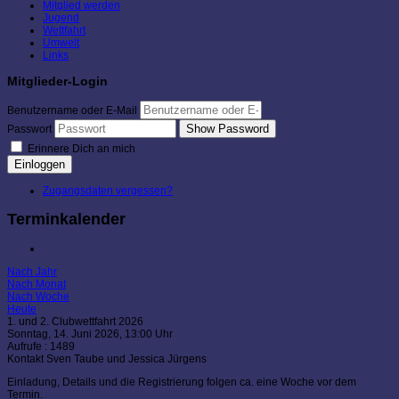
Mitglied werden
Jugend
Wettfahrt
Umwelt
Links
Mitglieder-Login
Benutzername oder E-Mail
Show Password
Passwort
Erinnere Dich an mich
Einloggen
Zugangsdaten vergessen?
Terminkalender
Nach Jahr
Nach Monat
Nach Woche
Heute
1. und 2. Clubwettfahrt 2026
Sonntag, 14. Juni 2026, 13:00 Uhr
Aufrufe
: 1489
Kontakt
Sven Taube und Jessica Jürgens
Einladung, Details und die Registrierung folgen ca. eine Woche vor dem
Termin.