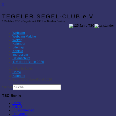
×
TEGELER SEGEL-CLUB e.V.
125 Jahre TSC - Segeln seit 1901 im Norden Berlins
Webcam
Webcam Malche
Wetter
Kalender
Sitemap
Kontakt
Impressum
Datenschutz
IDM der H-Boote 2026
Aktuelle Seite:
Home
Kalender
1. und 2. Clubwettfahrt 2026
Suchen
TSC-Berlin
Home
Aktuell
Rundschreiben
Der Verein