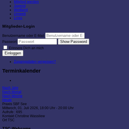
Mitglied werden
Jugend
Wettfahrt
Umwelt
Links
Mitglieder-Login
Benutzername oder E-Mail
Show Password
Passwort
Erinnere Dich an mich
Einloggen
Zugangsdaten vergessen?
Terminkalender
Nach Jahr
Nach Monat
Nach Woche
Heute
Praxis SBF See
Mittwoch, 01. Juli 2026, 18:00 Uhr - 20:00 Uhr
Aufrufe
: 695
Kontakt
Christine Wassilew
Ort
TSC
TSC-Webcams