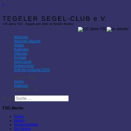
×
TEGELER SEGEL-CLUB e.V.
125 Jahre TSC - Segeln seit 1901 im Norden Berlins
Webcam
Webcam Malche
Wetter
Kalender
Sitemap
Kontakt
Impressum
Datenschutz
IDM der H-Boote 2026
Aktuelle Seite:
Home
Kalender
Praxis SBF See
Suchen
TSC-Berlin
Home
Aktuell
Rundschreiben
Der Verein