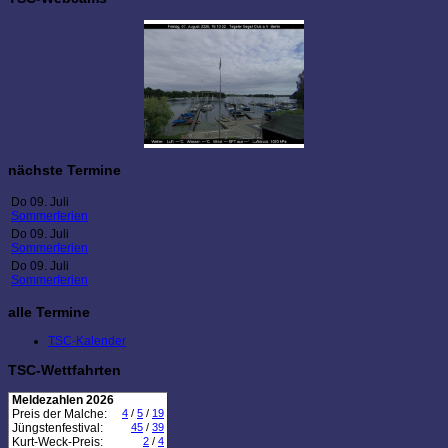
nächste Termine
Do 09. Juli
Sommerferien
Do 09. Juli
Sommerferien
Do 09. Juli
Sommerferien
alle Termine
TSC-Kalender
TSC-Wettfahrten
Meldezahlen 2026
Preis der Malche:
4
/
5
/
19
Jüngstenfestival:
45
/
39
Kurt-Weck-Preis:
2
/
4