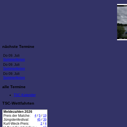
nächste Termine
Do 09. Juli
Sommerferien
Do 09. Juli
Sommerferien
Do 09. Juli
Sommerferien
alle Termine
TSC-Kalender
TSC-Wettfahrten
Meldezahlen 2026
Preis der Malche:
4
/
5
/
19
Jüngstenfestival:
45
/
39
Kurt-Weck-Preis:
2
/
4