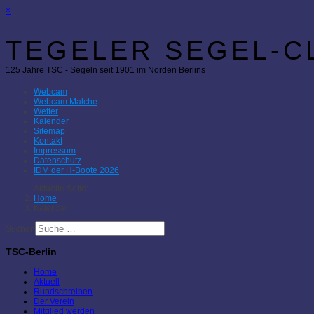
×
TEGELER SEGEL-CL
125 Jahre TSC - Segeln seit 1901 im Norden Berlins
Webcam
Webcam Malche
Wetter
Kalender
Sitemap
Kontakt
Impressum
Datenschutz
IDM der H-Boote 2026
Aktuelle Seite:
Home
Kalender
Suchen
TSC-Berlin
Home
Aktuell
Rundschreiben
Der Verein
Mitglied werden