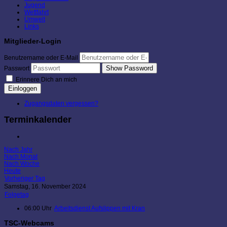
Jugend
Wettfahrt
Umwelt
Links
Mitglieder-Login
Benutzername oder E-Mail
Show Password
Passwort
Erinnere Dich an mich
Einloggen
Zugangsdaten vergessen?
Terminkalender
Nach Jahr
Nach Monat
Nach Woche
Heute
Vorheriger Tag
Samstag, 16. November 2024
Folgetag
06:00 Uhr
Arbeitsdienst Aufslippen mit Kran
TSC-Webcams