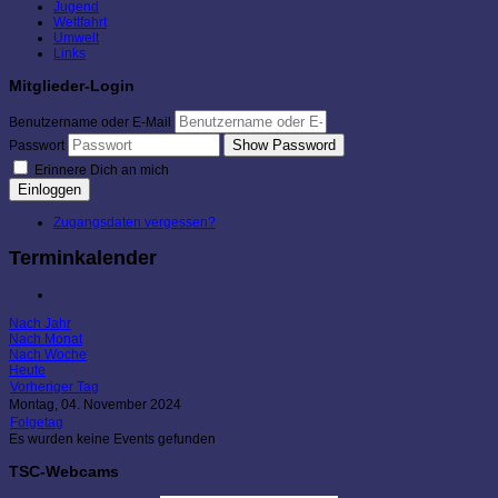
Jugend
Wettfahrt
Umwelt
Links
Mitglieder-Login
Benutzername oder E-Mail
Show Password
Passwort
Erinnere Dich an mich
Einloggen
Zugangsdaten vergessen?
Terminkalender
Nach Jahr
Nach Monat
Nach Woche
Heute
Vorheriger Tag
Montag, 04. November 2024
Folgetag
Es wurden keine Events gefunden
TSC-Webcams