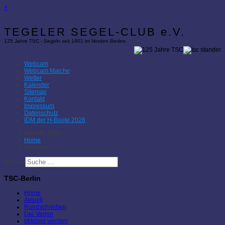
×
TEGELER SEGEL-CLUB e.V.
125 Jahre TSC - Segeln seit 1901 im Norden Berlins
Webcam
Webcam Malche
Wetter
Kalender
Sitemap
Kontakt
Impressum
Datenschutz
IDM der H-Boote 2026
Aktuelle Seite:
Home
Kalender
Suchen
TSC-Berlin
Home
Aktuell
Rundschreiben
Der Verein
Mitglied werden