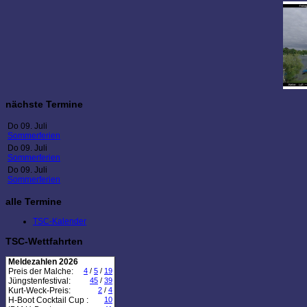
nächste Termine
Do 09. Juli
Sommerferien
Do 09. Juli
Sommerferien
Do 09. Juli
Sommerferien
alle Termine
TSC-Kalender
TSC-Wettfahrten
Meldezahlen 2026
Preis der Malche:
4
/
5
/
19
Jüngstenfestival:
45
/
39
Kurt-Weck-Preis:
2
/
4
H-Boot Cocktail Cup :
10