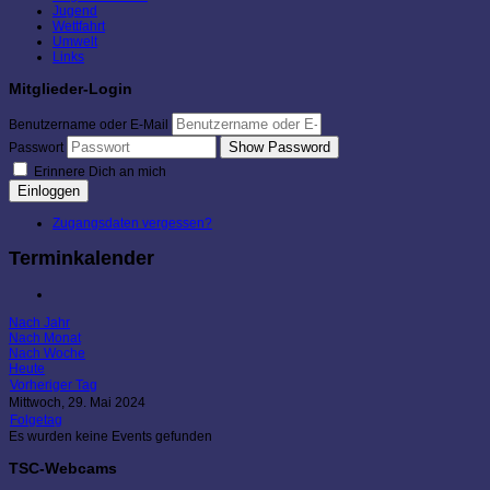
Jugend
Wettfahrt
Umwelt
Links
Mitglieder-Login
Benutzername oder E-Mail
Show Password
Passwort
Erinnere Dich an mich
Einloggen
Zugangsdaten vergessen?
Terminkalender
Nach Jahr
Nach Monat
Nach Woche
Heute
Vorheriger Tag
Mittwoch, 29. Mai 2024
Folgetag
Es wurden keine Events gefunden
TSC-Webcams