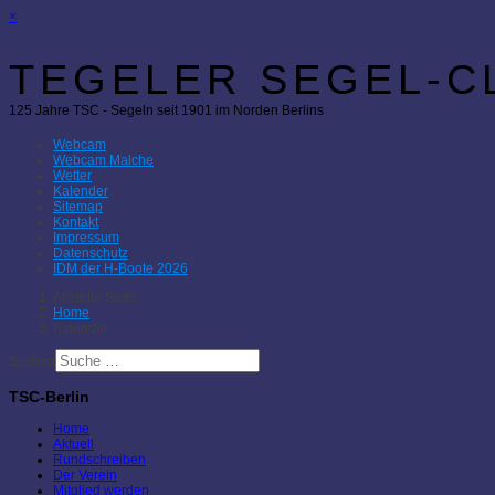
×
TEGELER SEGEL-CL
125 Jahre TSC - Segeln seit 1901 im Norden Berlins
Webcam
Webcam Malche
Wetter
Kalender
Sitemap
Kontakt
Impressum
Datenschutz
IDM der H-Boote 2026
Aktuelle Seite:
Home
Kalender
Suchen
TSC-Berlin
Home
Aktuell
Rundschreiben
Der Verein
Mitglied werden