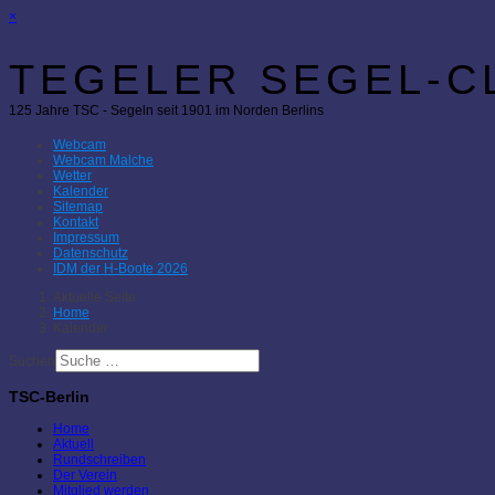
×
TEGELER SEGEL-CL
125 Jahre TSC - Segeln seit 1901 im Norden Berlins
Webcam
Webcam Malche
Wetter
Kalender
Sitemap
Kontakt
Impressum
Datenschutz
IDM der H-Boote 2026
Aktuelle Seite:
Home
Kalender
Suchen
TSC-Berlin
Home
Aktuell
Rundschreiben
Der Verein
Mitglied werden