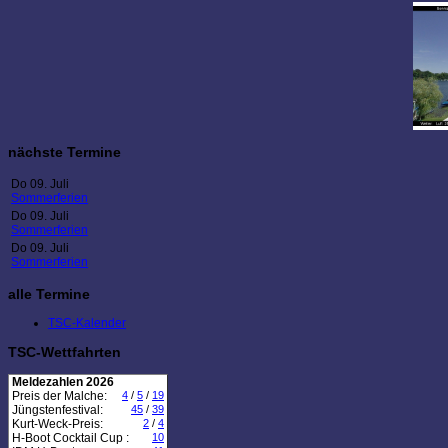
nächste Termine
Do 09. Juli
Sommerferien
Do 09. Juli
Sommerferien
Do 09. Juli
Sommerferien
alle Termine
TSC-Kalender
TSC-Wettfahrten
Meldezahlen 2026
Preis der Malche:
4
/
5
/
19
Jüngstenfestival:
45
/
39
Kurt-Weck-Preis:
2
/
4
H-Boot Cocktail Cup :
10