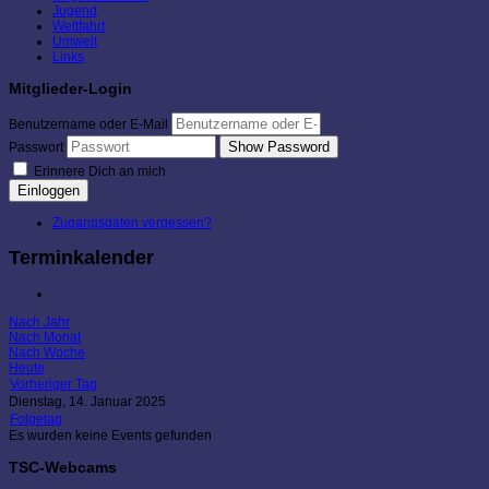
Jugend
Wettfahrt
Umwelt
Links
Mitglieder-Login
Benutzername oder E-Mail
Show Password
Passwort
Erinnere Dich an mich
Einloggen
Zugangsdaten vergessen?
Terminkalender
Nach Jahr
Nach Monat
Nach Woche
Heute
Vorheriger Tag
Dienstag, 14. Januar 2025
Folgetag
Es wurden keine Events gefunden
TSC-Webcams