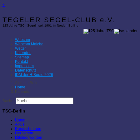
×
TEGELER SEGEL-CLUB e.V.
125 Jahre TSC - Segeln seit 1901 im Norden Berlins
Webcam
Webcam Malche
Wetter
Kalender
Sitemap
Kontakt
Impressum
Datenschutz
IDM der H-Boote 2026
Aktuelle Seite:
Home
Kalender
Suchen
TSC-Berlin
Home
Aktuell
Rundschreiben
Der Verein
Mitglied werden