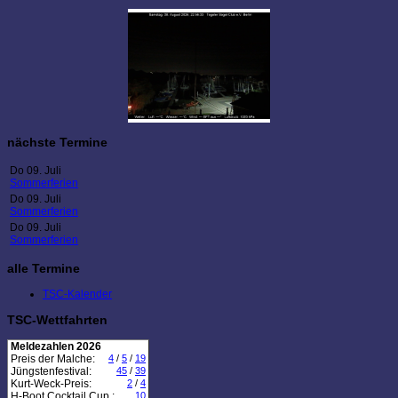
nächste Termine
Do 09. Juli
Sommerferien
Do 09. Juli
Sommerferien
Do 09. Juli
Sommerferien
alle Termine
TSC-Kalender
TSC-Wettfahrten
Meldezahlen 2026
Preis der Malche:
4
/
5
/
19
Jüngstenfestival:
45
/
39
Kurt-Weck-Preis:
2
/
4
H-Boot Cocktail Cup :
10