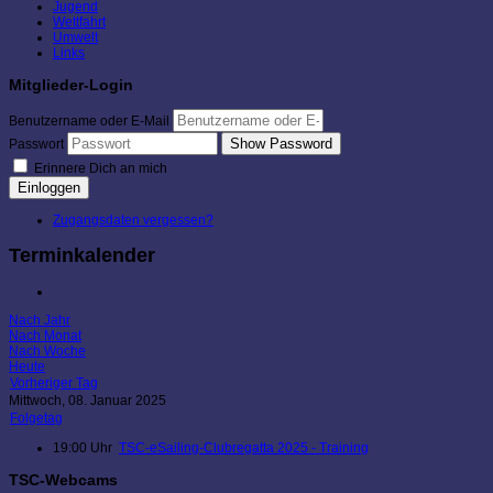
Jugend
Wettfahrt
Umwelt
Links
Mitglieder-Login
Benutzername oder E-Mail
Show Password
Passwort
Erinnere Dich an mich
Einloggen
Zugangsdaten vergessen?
Terminkalender
Nach Jahr
Nach Monat
Nach Woche
Heute
Vorheriger Tag
Mittwoch, 08. Januar 2025
Folgetag
19:00 Uhr
TSC-eSailing-Clubregatta 2025 - Training
TSC-Webcams