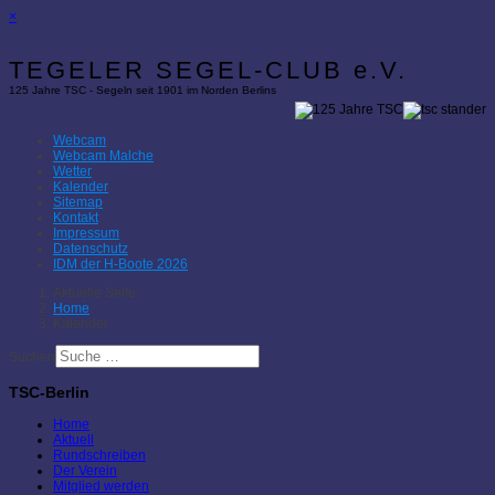
×
TEGELER SEGEL-CLUB e.V.
125 Jahre TSC - Segeln seit 1901 im Norden Berlins
Webcam
Webcam Malche
Wetter
Kalender
Sitemap
Kontakt
Impressum
Datenschutz
IDM der H-Boote 2026
Aktuelle Seite:
Home
Kalender
Suchen
TSC-Berlin
Home
Aktuell
Rundschreiben
Der Verein
Mitglied werden