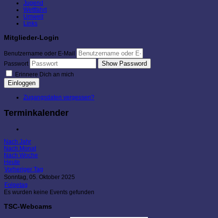
Jugend
Wettfahrt
Umwelt
Links
Mitglieder-Login
Benutzername oder E-Mail
Show Password
Passwort
Erinnere Dich an mich
Einloggen
Zugangsdaten vergessen?
Terminkalender
Nach Jahr
Nach Monat
Nach Woche
Heute
Vorheriger Tag
Sonntag, 05. Oktober 2025
Folgetag
Es wurden keine Events gefunden
TSC-Webcams