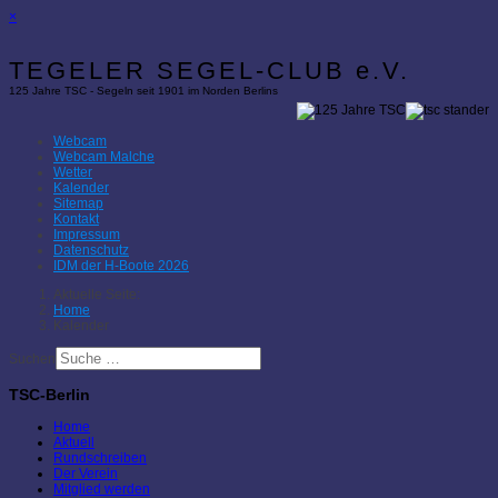
×
TEGELER SEGEL-CLUB e.V.
125 Jahre TSC - Segeln seit 1901 im Norden Berlins
Webcam
Webcam Malche
Wetter
Kalender
Sitemap
Kontakt
Impressum
Datenschutz
IDM der H-Boote 2026
Aktuelle Seite:
Home
Kalender
Suchen
TSC-Berlin
Home
Aktuell
Rundschreiben
Der Verein
Mitglied werden