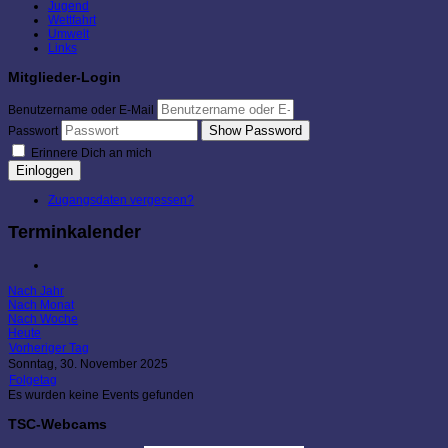
Jugend
Wettfahrt
Umwelt
Links
Mitglieder-Login
Benutzername oder E-Mail
Show Password
Passwort
Erinnere Dich an mich
Einloggen
Zugangsdaten vergessen?
Terminkalender
Nach Jahr
Nach Monat
Nach Woche
Heute
Vorheriger Tag
Sonntag, 30. November 2025
Folgetag
Es wurden keine Events gefunden
TSC-Webcams