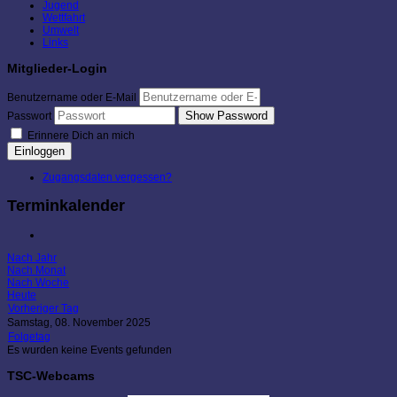
Jugend
Wettfahrt
Umwelt
Links
Mitglieder-Login
Benutzername oder E-Mail
Show Password
Passwort
Erinnere Dich an mich
Einloggen
Zugangsdaten vergessen?
Terminkalender
Nach Jahr
Nach Monat
Nach Woche
Heute
Vorheriger Tag
Samstag, 08. November 2025
Folgetag
Es wurden keine Events gefunden
TSC-Webcams