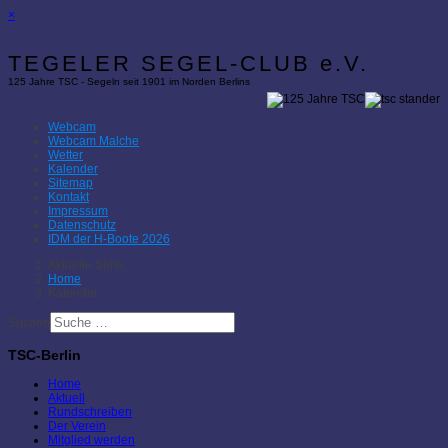
×
TEGELER SEGEL-CLUB e.V.
125 Jahre TSC - Segeln seit 1901 im Norden Berlins
Webcam
Webcam Malche
Wetter
Kalender
Sitemap
Kontakt
Impressum
Datenschutz
IDM der H-Boote 2026
Aktuelle Seite:
Home
Kalender
Suchen
TSC-Berlin
Home
Aktuell
Rundschreiben
Der Verein
Mitglied werden