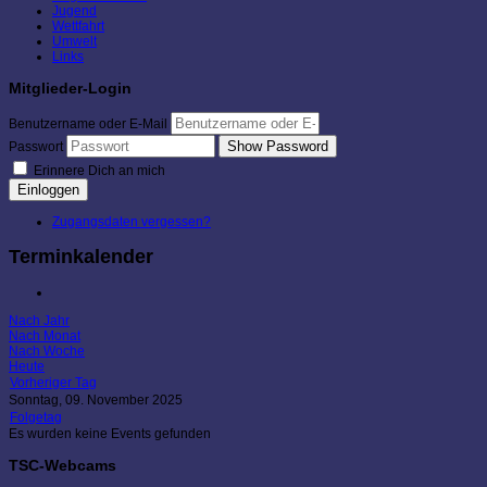
Jugend
Wettfahrt
Umwelt
Links
Mitglieder-Login
Benutzername oder E-Mail
Show Password
Passwort
Erinnere Dich an mich
Einloggen
Zugangsdaten vergessen?
Terminkalender
Nach Jahr
Nach Monat
Nach Woche
Heute
Vorheriger Tag
Sonntag, 09. November 2025
Folgetag
Es wurden keine Events gefunden
TSC-Webcams