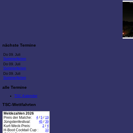
nächste Termine
Do 09. Juli
Sommerferien
Do 09. Juli
Sommerferien
Do 09. Juli
Sommerferien
alle Termine
TSC-Kalender
TSC-Wettfahrten
Meldezahlen 2026
Preis der Malche:
4
/
5
/
19
Jüngstenfestival:
45
/
39
Kurt-Weck-Preis:
2
/
4
H-Boot Cocktail Cup :
10