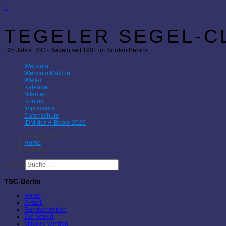
×
TEGELER SEGEL-CL
125 Jahre TSC - Segeln seit 1901 im Norden Berlins
Webcam
Webcam Malche
Wetter
Kalender
Sitemap
Kontakt
Impressum
Datenschutz
IDM der H-Boote 2026
Aktuelle Seite:
Home
Kalender
Suchen
TSC-Berlin
Home
Aktuell
Rundschreiben
Der Verein
Mitglied werden