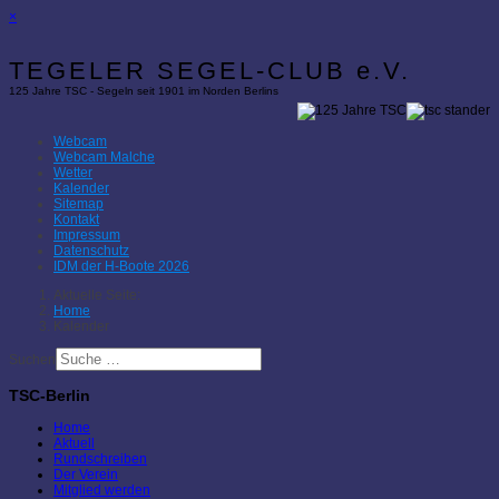
×
TEGELER SEGEL-CLUB e.V.
125 Jahre TSC - Segeln seit 1901 im Norden Berlins
Webcam
Webcam Malche
Wetter
Kalender
Sitemap
Kontakt
Impressum
Datenschutz
IDM der H-Boote 2026
Aktuelle Seite:
Home
Kalender
Suchen
TSC-Berlin
Home
Aktuell
Rundschreiben
Der Verein
Mitglied werden