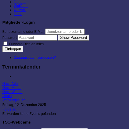
Jugend
Wettfahrt
Umwelt
Links
Mitglieder-Login
Benutzername oder E-Mail
Show Password
Passwort
Erinnere Dich an mich
Einloggen
Zugangsdaten vergessen?
Terminkalender
Nach Jahr
Nach Monat
Nach Woche
Heute
Vorheriger Tag
Freitag, 12. Dezember 2025
Folgetag
Es wurden keine Events gefunden
TSC-Webcams