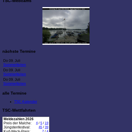
TSC-Webcams
nächste Termine
Do 09. Juli
Sommerferien
Do 09. Juli
Sommerferien
Do 09. Juli
Sommerferien
alle Termine
TSC-Kalender
TSC-Wettfahrten
Meldezahlen 2026
Preis der Malche:
4
/
5
/
19
Jüngstenfestival:
45
/
39
Kurt-Weck-Preis:
2
/
4