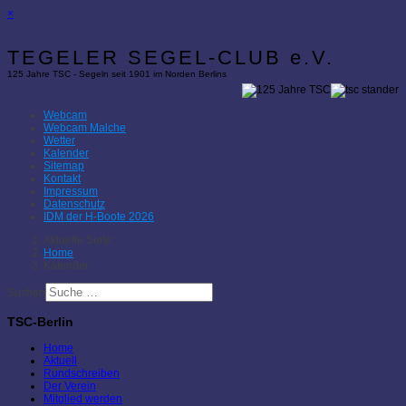
×
TEGELER SEGEL-CLUB e.V.
125 Jahre TSC - Segeln seit 1901 im Norden Berlins
Webcam
Webcam Malche
Wetter
Kalender
Sitemap
Kontakt
Impressum
Datenschutz
IDM der H-Boote 2026
Aktuelle Seite:
Home
Kalender
Suchen
TSC-Berlin
Home
Aktuell
Rundschreiben
Der Verein
Mitglied werden