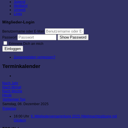
Jugend
Wettfahrt
Umwelt
Links
Mitglieder-Login
Benutzername oder E-Mail
Show Password
Passwort
Erinnere Dich an mich
Einloggen
Zugangsdaten vergessen?
Terminkalender
Nach Jahr
Nach Monat
Nach Woche
Heute
Vorheriger Tag
Samstag, 06. Dezember 2025
Folgetag
16:00 Uhr
6. Mitgliederversammlung 2025 (Weihnachtssitzung mit
Gästen)