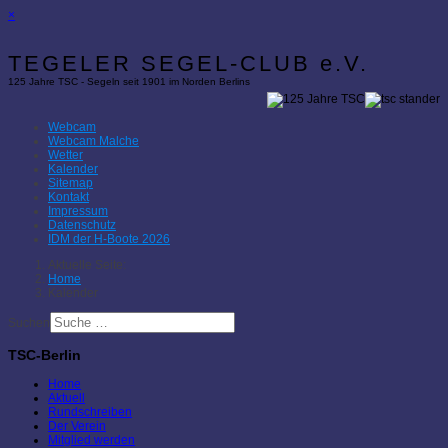
×
TEGELER SEGEL-CLUB e.V.
125 Jahre TSC - Segeln seit 1901 im Norden Berlins
Webcam
Webcam Malche
Wetter
Kalender
Sitemap
Kontakt
Impressum
Datenschutz
IDM der H-Boote 2026
Aktuelle Seite:
Home
Kalender
Suchen
TSC-Berlin
Home
Aktuell
Rundschreiben
Der Verein
Mitglied werden