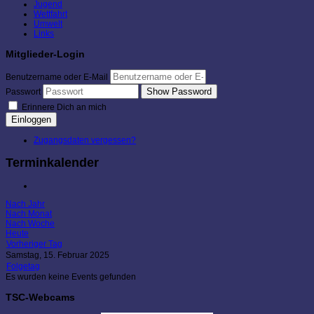
Jugend
Wettfahrt
Umwelt
Links
Mitglieder-Login
Benutzername oder E-Mail
Show Password
Passwort
Erinnere Dich an mich
Einloggen
Zugangsdaten vergessen?
Terminkalender
Nach Jahr
Nach Monat
Nach Woche
Heute
Vorheriger Tag
Samstag, 15. Februar 2025
Folgetag
Es wurden keine Events gefunden
TSC-Webcams