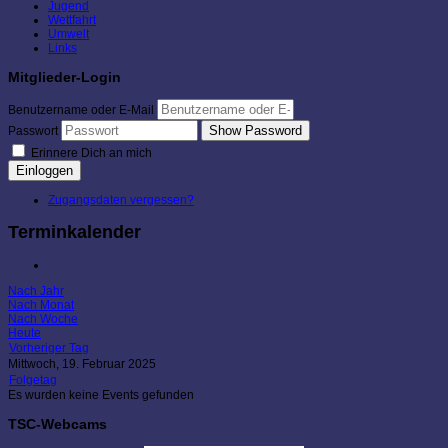
Jugend
Wettfahrt
Umwelt
Links
Mitglieder-Login
Benutzername oder E-Mail
Show Password
Passwort
Erinnere Dich an mich
Einloggen
Zugangsdaten vergessen?
Terminkalender
Nach Jahr
Nach Monat
Nach Woche
Heute
Vorheriger Tag
Mittwoch, 19. Februar 2025
Folgetag
Es wurden keine Events gefunden
TSC-Webcams