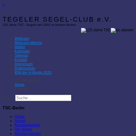
×
TEGELER SEGEL-CLUB e.V.
125 Jahre TSC - Segeln seit 1901 im Norden Berlins
Webcam
Webcam Malche
Wetter
Kalender
Sitemap
Kontakt
Impressum
Datenschutz
IDM der H-Boote 2026
Aktuelle Seite:
Home
Kalender
Suchen
TSC-Berlin
Home
Aktuell
Rundschreiben
Der Verein
Mitglied werden