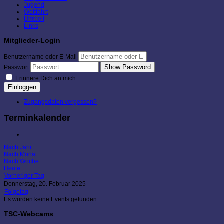
Jugend
Wettfahrt
Umwelt
Links
Mitglieder-Login
Benutzername oder E-Mail
Show Password
Passwort
Erinnere Dich an mich
Einloggen
Zugangsdaten vergessen?
Terminkalender
Nach Jahr
Nach Monat
Nach Woche
Heute
Vorheriger Tag
Donnerstag, 20. Februar 2025
Folgetag
Es wurden keine Events gefunden
TSC-Webcams