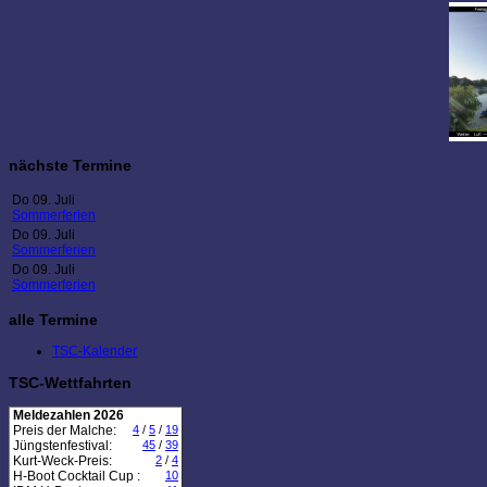
nächste Termine
Do 09. Juli
Sommerferien
Do 09. Juli
Sommerferien
Do 09. Juli
Sommerferien
alle Termine
TSC-Kalender
TSC-Wettfahrten
Meldezahlen 2026
Preis der Malche:
4
/
5
/
19
Jüngstenfestival:
45
/
39
Kurt-Weck-Preis:
2
/
4
H-Boot Cocktail Cup :
10