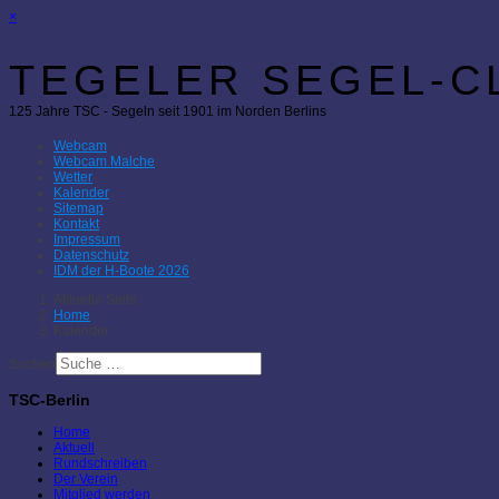
×
TEGELER SEGEL-CL
125 Jahre TSC - Segeln seit 1901 im Norden Berlins
Webcam
Webcam Malche
Wetter
Kalender
Sitemap
Kontakt
Impressum
Datenschutz
IDM der H-Boote 2026
Aktuelle Seite:
Home
Kalender
Suchen
TSC-Berlin
Home
Aktuell
Rundschreiben
Der Verein
Mitglied werden