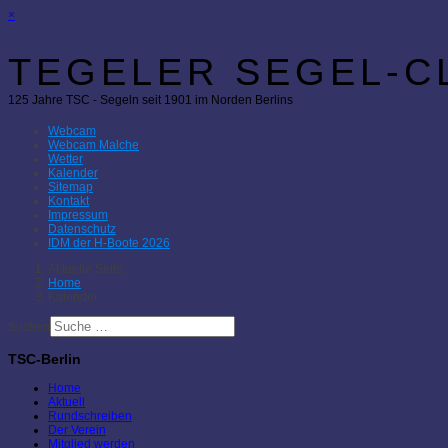
×
TEGELER SEGEL-CL
125 Jahre TSC - Segeln seit 1901 im Norden Berlins
Webcam
Webcam Malche
Wetter
Kalender
Sitemap
Kontakt
Impressum
Datenschutz
IDM der H-Boote 2026
Aktuelle Seite:
Home
Kalender
Suchen
TSC-Berlin
Home
Aktuell
Rundschreiben
Der Verein
Mitglied werden