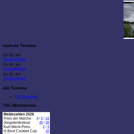
nächste Termine
Do 09. Juli
Sommerferien
Do 09. Juli
Sommerferien
Do 09. Juli
Sommerferien
alle Termine
TSC-Kalender
TSC-Wettfahrten
Meldezahlen 2026
Preis der Malche:
4
/
5
/
19
Jüngstenfestival:
45
/
39
Kurt-Weck-Preis:
2
/
4
H-Boot Cocktail Cup :
10