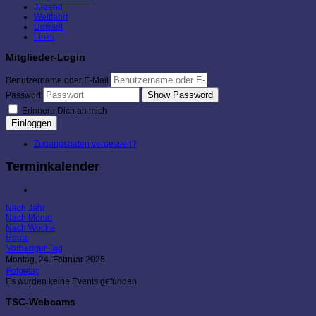
Jugend
Wettfahrt
Umwelt
Links
Mitglieder-Login
Benutzername oder E-Mail
Show Password
Passwort
Erinnere Dich an mich
Einloggen
Zugangsdaten vergessen?
Terminkalender
Nach Jahr
Nach Monat
Nach Woche
Heute
Vorheriger Tag
Montag, 24. Februar 2025
Folgetag
Es wurden keine Events gefunden
TSC-Webcams