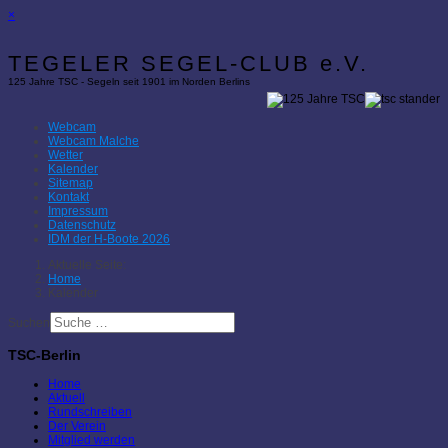
×
TEGELER SEGEL-CLUB e.V.
125 Jahre TSC - Segeln seit 1901 im Norden Berlins
Webcam
Webcam Malche
Wetter
Kalender
Sitemap
Kontakt
Impressum
Datenschutz
IDM der H-Boote 2026
Aktuelle Seite:
Home
Kalender
Suchen
TSC-Berlin
Home
Aktuell
Rundschreiben
Der Verein
Mitglied werden