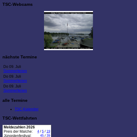
TSC-Webcams
nächste Termine
Do 09. Juli
Sommerferien
Do 09. Juli
Sommerferien
Do 09. Juli
Sommerferien
alle Termine
TSC-Kalender
TSC-Wettfahrten
Meldezahlen 2026
Preis der Malche:
4
/
5
/
19
Jüngstenfestival:
45
/
39