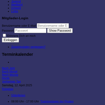
Jugend
Wettfahrt
Umwelt
Links
Mitglieder-Login
Benutzername oder E-Mail
Show Password
Passwort
Erinnere Dich an mich
Einloggen
Zugangsdaten vergessen?
Terminkalender
Nach Jahr
Nach Monat
Nach Woche
Heute
Vorheriger Tag
Samstag, 12. April 2025
Folgetag
Osterferien
08:00 Uhr - 17:00 Uhr
Trainingslager der Piraten