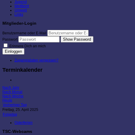
Jugend
Wettfahrt
Umwelt
Links
Mitglieder-Login
Benutzername oder E-Mail
Show Password
Passwort
Erinnere Dich an mich
Einloggen
Zugangsdaten vergessen?
Terminkalender
Nach Jahr
Nach Monat
Nach Woche
Heute
Vorheriger Tag
Freitag, 25. April 2025
Folgetag
Osterferien
TSC-Webcams