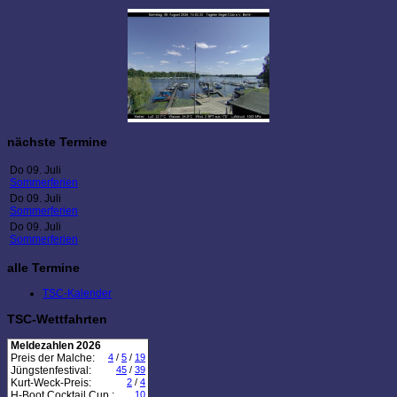
nächste Termine
Do 09. Juli
Sommerferien
Do 09. Juli
Sommerferien
Do 09. Juli
Sommerferien
alle Termine
TSC-Kalender
TSC-Wettfahrten
Meldezahlen 2026
Preis der Malche:
4
/
5
/
19
Jüngstenfestival:
45
/
39
Kurt-Weck-Preis:
2
/
4
H-Boot Cocktail Cup :
10