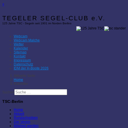
×
TEGELER SEGEL-CLUB e.V.
125 Jahre TSC - Segeln seit 1901 im Norden Berlins
Webcam
Webcam Malche
Wetter
Kalender
Sitemap
Kontakt
Impressum
Datenschutz
IDM der H-Boote 2026
Aktuelle Seite:
Home
Kalender
Suchen
TSC-Berlin
Home
Aktuell
Rundschreiben
Der Verein
Mitglied werden