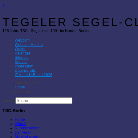
×
TEGELER SEGEL-CL
125 Jahre TSC - Segeln seit 1901 im Norden Berlins
Webcam
Webcam Malche
Wetter
Kalender
Sitemap
Kontakt
Impressum
Datenschutz
IDM der H-Boote 2026
Aktuelle Seite:
Home
Kalender
Suchen
TSC-Berlin
Home
Aktuell
Rundschreiben
Der Verein
Mitglied werden