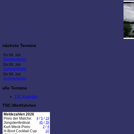
nächste Termine
Do 09. Juli
Sommerferien
Do 09. Juli
Sommerferien
Do 09. Juli
Sommerferien
alle Termine
TSC-Kalender
TSC-Wettfahrten
Meldezahlen 2026
Preis der Malche:
4
/
5
/
19
Jüngstenfestival:
45
/
39
Kurt-Weck-Preis:
2
/
4
H-Boot Cocktail Cup :
10