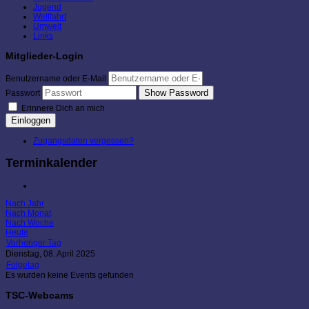
Jugend
Wettfahrt
Umwelt
Links
Mitglieder-Login
Benutzername oder E-Mail
Show Password
Passwort
Erinnere Dich an mich
Einloggen
Zugangsdaten vergessen?
Terminkalender
Nach Jahr
Nach Monat
Nach Woche
Heute
Vorheriger Tag
Dienstag, 08. April 2025
Folgetag
Es wurden keine Events gefunden
TSC-Webcams