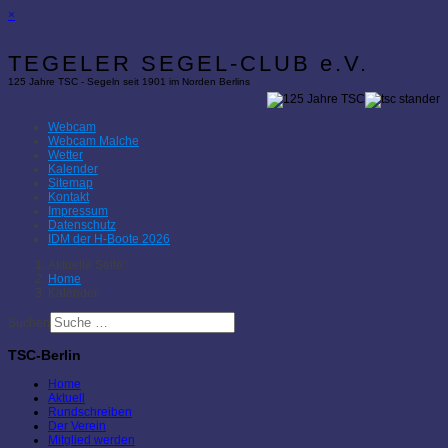
×
TEGELER SEGEL-CLUB e.V.
125 Jahre TSC - Segeln seit 1901 im Norden Berlins
Webcam
Webcam Malche
Wetter
Kalender
Sitemap
Kontakt
Impressum
Datenschutz
IDM der H-Boote 2026
Aktuelle Seite:
Home
Kalender
Suchen
TSC-Berlin
Home
Aktuell
Rundschreiben
Der Verein
Mitglied werden