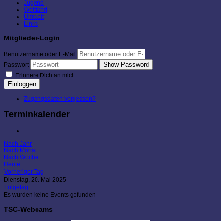
Jugend
Wettfahrt
Umwelt
Links
Mitglieder-Login
Benutzername oder E-Mail
Show Password
Passwort
Erinnere Dich an mich
Einloggen
Zugangsdaten vergessen?
Terminkalender
Nach Jahr
Nach Monat
Nach Woche
Heute
Vorheriger Tag
Dienstag, 20. Mai 2025
Folgetag
Es wurden keine Events gefunden
TSC-Webcams