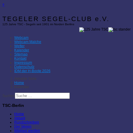
×
TEGELER SEGEL-CLUB e.V.
125 Jahre TSC - Segeln seit 1901 im Norden Berlins
Webcam
Webcam Malche
Wetter
Kalender
Sitemap
Kontakt
Impressum
Datenschutz
IDM der H-Boote 2026
Aktuelle Seite:
Home
Kalender
Suchen
TSC-Berlin
Home
Aktuell
Rundschreiben
Der Verein
Mitglied werden