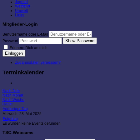
Jugend
Wettfahrt
Umwelt
Links
Mitglieder-Login
Benutzername oder E-Mail
Show Password
Passwort
Erinnere Dich an mich
Einloggen
Zugangsdaten vergessen?
Terminkalender
Nach Jahr
Nach Monat
Nach Woche
Heute
Vorheriger Tag
Mittwoch, 28. Mai 2025
Folgetag
Es wurden keine Events gefunden
TSC-Webcams