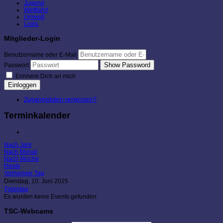
Jugend
Wettfahrt
Umwelt
Links
Mitglieder-Login
Benutzername oder E-Mail
Show Password
Passwort
Erinnere Dich an mich
Einloggen
Zugangsdaten vergessen?
Terminkalender
Nach Jahr
Nach Monat
Nach Woche
Heute
Vorheriger Tag
Dienstag, 10. Juni 2025
Folgetag
Es wurden keine Events gefunden
TSC-Webcams