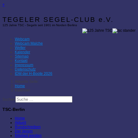
×
TEGELER SEGEL-CLUB e.V.
125 Jahre TSC - Segeln seit 1901 im Norden Berlins
Webcam
Webcam Malche
Wetter
Kalender
Sitemap
Kontakt
Impressum
Datenschutz
IDM der H-Boote 2026
Aktuelle Seite:
Home
Kalender
Suchen
TSC-Berlin
Home
Aktuell
Rundschreiben
Der Verein
Mitglied werden