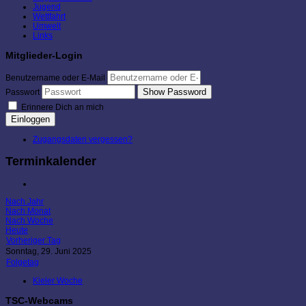
Jugend
Wettfahrt
Umwelt
Links
Mitglieder-Login
Benutzername oder E-Mail
Show Password
Passwort
Erinnere Dich an mich
Einloggen
Zugangsdaten vergessen?
Terminkalender
Nach Jahr
Nach Monat
Nach Woche
Heute
Vorheriger Tag
Sonntag, 29. Juni 2025
Folgetag
Kieler Woche
TSC-Webcams