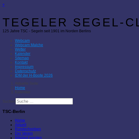
×
TEGELER SEGEL-CL
125 Jahre TSC - Segeln seit 1901 im Norden Berlins
Webcam
Webcam Malche
Wetter
Kalender
Sitemap
Kontakt
Impressum
Datenschutz
IDM der H-Boote 2026
Aktuelle Seite:
Home
Kalender
Suchen
TSC-Berlin
Home
Aktuell
Rundschreiben
Der Verein
Mitglied werden