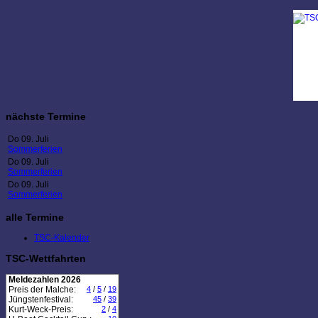
nächste Termine
Do 09. Juli
Sommerferien
Do 09. Juli
Sommerferien
Do 09. Juli
Sommerferien
alle Termine
TSC-Kalender
TSC-Wettfahrten
Meldezahlen 2026
Preis der Malche:
4
/
5
/
19
Jüngstenfestival:
45
/
39
Kurt-Weck-Preis:
2
/
4