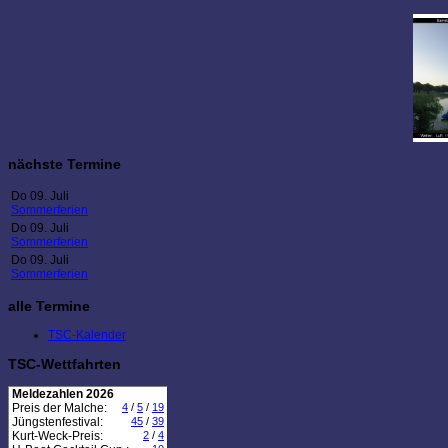
nächste Termine
Do 09. Juli
Sommerferien
Do 09. Juli
Sommerferien
Do 09. Juli
Sommerferien
alle Termine
TSC-Kalender
TSC-Wettfahrten
Meldezahlen 2026
Preis der Malche:
4
/
5
/
19
Jüngstenfestival:
45
/
39
Kurt-Weck-Preis:
2
/
4