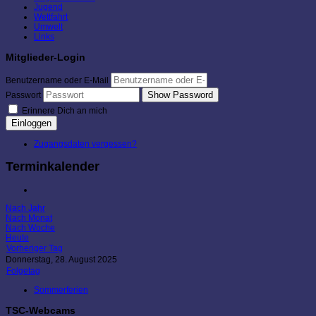
Jugend
Wettfahrt
Umwelt
Links
Mitglieder-Login
Benutzername oder E-Mail
Show Password
Passwort
Erinnere Dich an mich
Einloggen
Zugangsdaten vergessen?
Terminkalender
Nach Jahr
Nach Monat
Nach Woche
Heute
Vorheriger Tag
Donnerstag, 28. August 2025
Folgetag
Sommerferien
TSC-Webcams