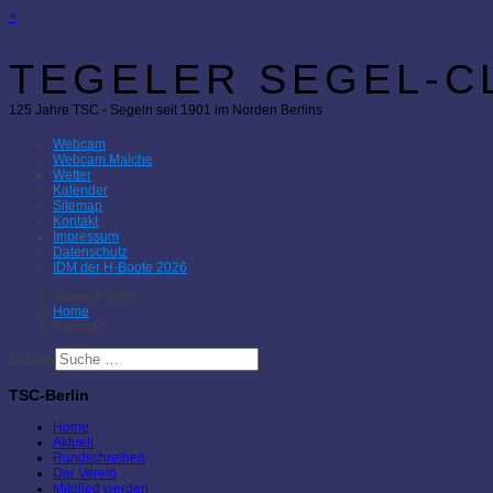
×
TEGELER SEGEL-CL
125 Jahre TSC - Segeln seit 1901 im Norden Berlins
Webcam
Webcam Malche
Wetter
Kalender
Sitemap
Kontakt
Impressum
Datenschutz
IDM der H-Boote 2026
Aktuelle Seite:
Home
Kalender
Suchen
TSC-Berlin
Home
Aktuell
Rundschreiben
Der Verein
Mitglied werden