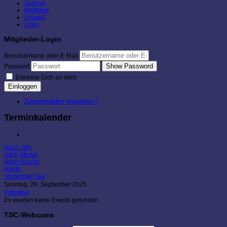
Jugend
Wettfahrt
Umwelt
Links
Mitglieder-Login
Benutzername oder E-Mail
Show Password
Passwort
Erinnere Dich an mich
Einloggen
Zugangsdaten vergessen?
Terminkalender
Nach Jahr
Nach Monat
Nach Woche
Heute
Vorheriger Tag
Sonntag, 28. September 2025
Folgetag
Es wurden keine Events gefunden
TSC-Webcams