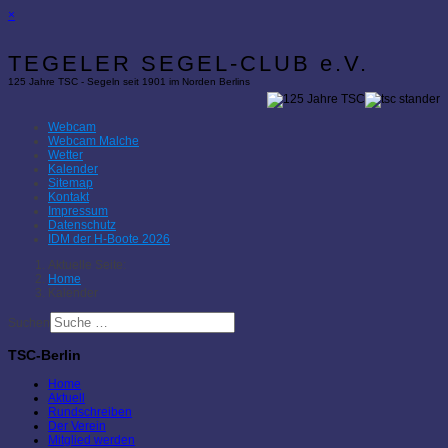
×
TEGELER SEGEL-CLUB e.V.
125 Jahre TSC - Segeln seit 1901 im Norden Berlins
Webcam
Webcam Malche
Wetter
Kalender
Sitemap
Kontakt
Impressum
Datenschutz
IDM der H-Boote 2026
Aktuelle Seite:
Home
Kalender
Suchen
TSC-Berlin
Home
Aktuell
Rundschreiben
Der Verein
Mitglied werden