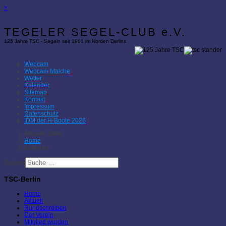
×
TEGELER SEGEL-CLUB e.V.
125 Jahre TSC - Segeln seit 1901 im Norden Berlins
Webcam
Webcam Malche
Wetter
Kalender
Sitemap
Kontakt
Impressum
Datenschutz
IDM der H-Boote 2026
Aktuelle Seite:
Home
Kalender
Suchen
TSC-Berlin
Home
Aktuell
Rundschreiben
Der Verein
Mitglied werden