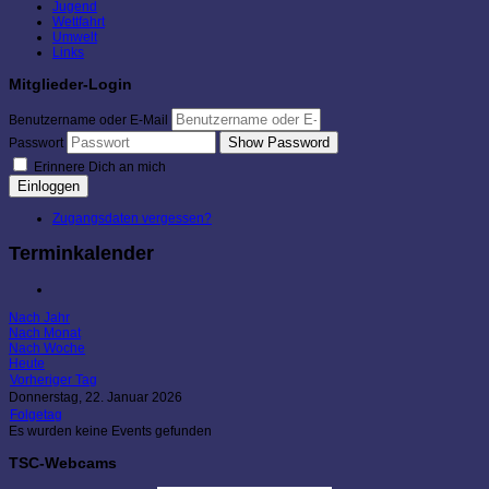
Jugend
Wettfahrt
Umwelt
Links
Mitglieder-Login
Benutzername oder E-Mail
Show Password
Passwort
Erinnere Dich an mich
Einloggen
Zugangsdaten vergessen?
Terminkalender
Nach Jahr
Nach Monat
Nach Woche
Heute
Vorheriger Tag
Donnerstag, 22. Januar 2026
Folgetag
Es wurden keine Events gefunden
TSC-Webcams