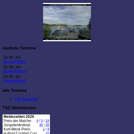
nächste Termine
Do 09. Juli
Sommerferien
Do 09. Juli
Sommerferien
Do 09. Juli
Sommerferien
alle Termine
TSC-Kalender
TSC-Wettfahrten
Meldezahlen 2026
Preis der Malche:
4
/
5
/
19
Jüngstenfestival:
45
/
39
Kurt-Weck-Preis:
2
/
4
H-Boot Cocktail Cup :
10