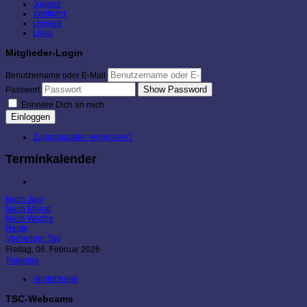
Jugend
Wettfahrt
Umwelt
Links
Mitglieder-Login
Benutzername oder E-Mail
Show Password
Passwort
Erinnere Dich an mich
Einloggen
Zugangsdaten vergessen?
Terminkalender
Nach Jahr
Nach Monat
Nach Woche
Heute
Vorheriger Tag
Freitag, 06. Februar 2026
Folgetag
Winterferien
TSC-Webcams