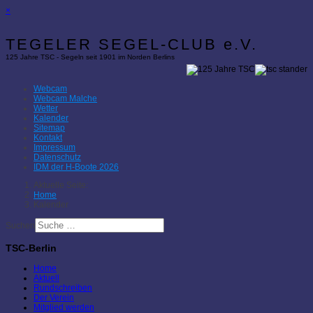
×
TEGELER SEGEL-CLUB e.V.
125 Jahre TSC - Segeln seit 1901 im Norden Berlins
Webcam
Webcam Malche
Wetter
Kalender
Sitemap
Kontakt
Impressum
Datenschutz
IDM der H-Boote 2026
Aktuelle Seite:
Home
Kalender
Suchen
TSC-Berlin
Home
Aktuell
Rundschreiben
Der Verein
Mitglied werden