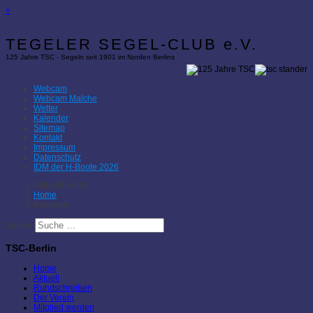
×
TEGELER SEGEL-CLUB e.V.
125 Jahre TSC - Segeln seit 1901 im Norden Berlins
Webcam
Webcam Malche
Wetter
Kalender
Sitemap
Kontakt
Impressum
Datenschutz
IDM der H-Boote 2026
Aktuelle Seite:
Home
Kalender
Suchen
TSC-Berlin
Home
Aktuell
Rundschreiben
Der Verein
Mitglied werden