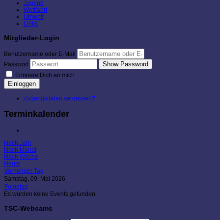
Jugend
Wettfahrt
Umwelt
Links
Mitglieder-Login
Benutzername oder E-Mail
Show Password
Passwort
Erinnere Dich an mich
Einloggen
Zugangsdaten vergessen?
Terminkalender
Nach Jahr
Nach Monat
Nach Woche
Heute
Vorheriger Tag
Samstag, 09. Mai 2026
Folgetag
Es wurden keine Events gefunden
TSC-Webcams