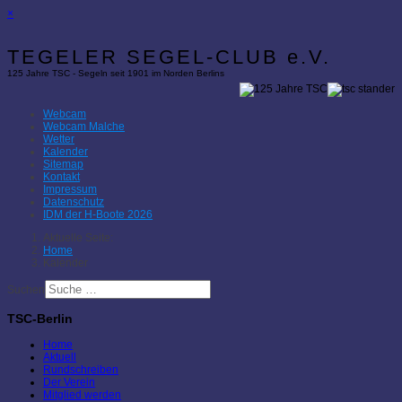
×
TEGELER SEGEL-CLUB e.V.
125 Jahre TSC - Segeln seit 1901 im Norden Berlins
Webcam
Webcam Malche
Wetter
Kalender
Sitemap
Kontakt
Impressum
Datenschutz
IDM der H-Boote 2026
Aktuelle Seite:
Home
Kalender
Suchen
TSC-Berlin
Home
Aktuell
Rundschreiben
Der Verein
Mitglied werden