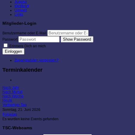
Jugend
Wettfahrt
Umwelt
Links
Mitglieder-Login
Benutzername oder E-Mail
Show Password
Passwort
Erinnere Dich an mich
Einloggen
Zugangsdaten vergessen?
Terminkalender
Nach Jahr
Nach Monat
Nach Woche
Heute
Vorheriger Tag
Sonntag, 21. Juni 2026
Folgetag
Es wurden keine Events gefunden
TSC-Webcams