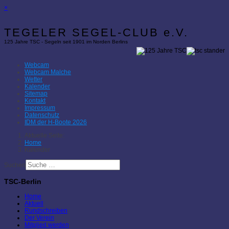
×
TEGELER SEGEL-CLUB e.V.
125 Jahre TSC - Segeln seit 1901 im Norden Berlins
Webcam
Webcam Malche
Wetter
Kalender
Sitemap
Kontakt
Impressum
Datenschutz
IDM der H-Boote 2026
Aktuelle Seite:
Home
Kalender
Suchen
TSC-Berlin
Home
Aktuell
Rundschreiben
Der Verein
Mitglied werden