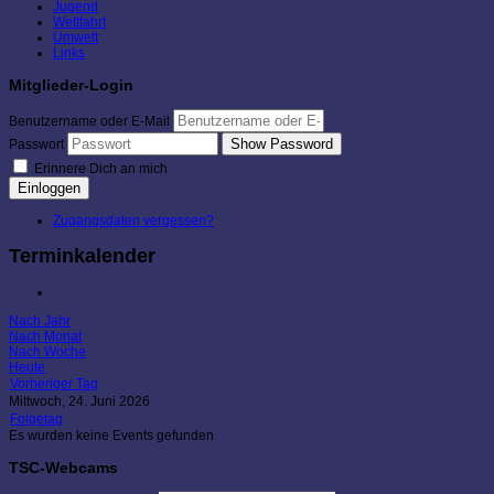
Jugend
Wettfahrt
Umwelt
Links
Mitglieder-Login
Benutzername oder E-Mail
Show Password
Passwort
Erinnere Dich an mich
Einloggen
Zugangsdaten vergessen?
Terminkalender
Nach Jahr
Nach Monat
Nach Woche
Heute
Vorheriger Tag
Mittwoch, 24. Juni 2026
Folgetag
Es wurden keine Events gefunden
TSC-Webcams