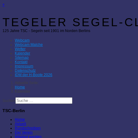
×
TEGELER SEGEL-CL
125 Jahre TSC - Segeln seit 1901 im Norden Berlins
Webcam
Webcam Malche
Wetter
Kalender
Sitemap
Kontakt
Impressum
Datenschutz
IDM der H-Boote 2026
Aktuelle Seite:
Home
Kalender
Suchen
TSC-Berlin
Home
Aktuell
Rundschreiben
Der Verein
Mitglied werden