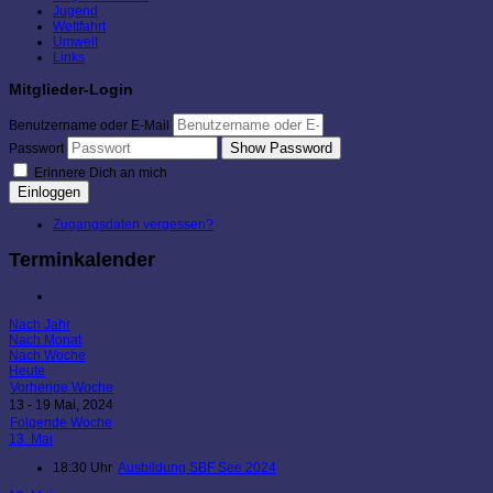
Jugend
Wettfahrt
Umwelt
Links
Mitglieder-Login
Benutzername oder E-Mail
Show Password
Passwort
Erinnere Dich an mich
Einloggen
Zugangsdaten vergessen?
Terminkalender
Nach Jahr
Nach Monat
Nach Woche
Heute
Vorherige Woche
13 - 19 Mai, 2024
Folgende Woche
13. Mai
18:30 Uhr
Ausbildung SBF See 2024