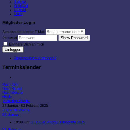
Jugend
Wettfahrt
Umwelt
Links
Mitglieder-Login
Benutzername oder E-Mail
Show Password
Passwort
Erinnere Dich an mich
Einloggen
Zugangsdaten vergessen?
Terminkalender
Nach Jahr
Nach Monat
Nach Woche
Heute
Vorherige Woche
27 Januar - 02 Februar, 2025
Folgende Woche
29. Januar
19:00 Uhr
3. TSC-eSailing-Clubregatta 2025
01. Februar