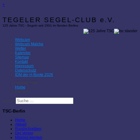
×
TEGELER SEGEL-CLUB e.V.
125 Jahre TSC - Segeln seit 1901 im Norden Berlins
Webcam
Webcam Malche
Wetter
Kalender
Sitemap
Kontakt
Impressum
Datenschutz
IDM der H-Boote 2026
Aktuelle Seite:
Home
Kalender
Suchen
TSC-Berlin
Home
Aktuell
Rundschreiben
Der Verein
Mitglied werden