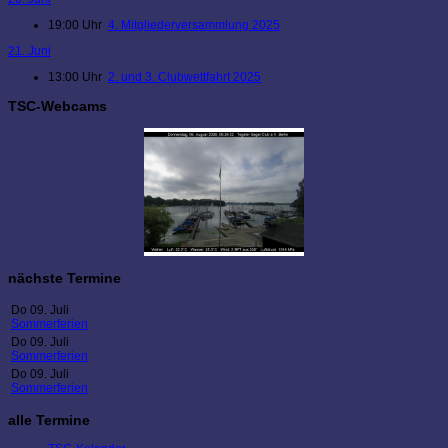
19:00 Uhr
4. Mitgliederversammlung 2025
21. Juni
13:00 Uhr
2. und 3. Clubwettfahrt 2025
TSC-Webcams
nächste Termine
Do 09. Juli
Sommerferien
Do 09. Juli
Sommerferien
Do 09. Juli
Sommerferien
alle Termine