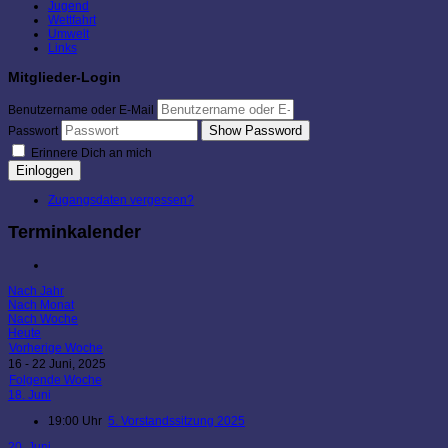
Jugend
Wettfahrt
Umwelt
Links
Mitglieder-Login
Benutzername oder E-Mail
Show Password
Passwort
Erinnere Dich an mich
Einloggen
Zugangsdaten vergessen?
Terminkalender
Nach Jahr
Nach Monat
Nach Woche
Heute
Vorherige Woche
16 - 22 Juni, 2025
Folgende Woche
18. Juni
19:00 Uhr
5. Vorstandssitzung 2025
20. Juni