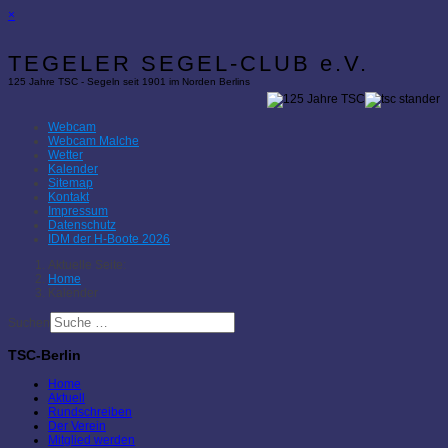
×
TEGELER SEGEL-CLUB e.V.
125 Jahre TSC - Segeln seit 1901 im Norden Berlins
Webcam
Webcam Malche
Wetter
Kalender
Sitemap
Kontakt
Impressum
Datenschutz
IDM der H-Boote 2026
Aktuelle Seite:
Home
Kalender
Suchen
TSC-Berlin
Home
Aktuell
Rundschreiben
Der Verein
Mitglied werden