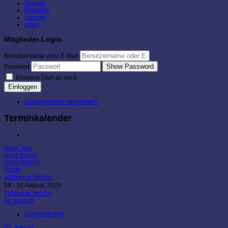
Jugend
Wettfahrt
Umwelt
Links
Mitglieder-Login
Benutzername oder E-Mail
Show Password
Passwort
Erinnere Dich an mich
Einloggen
Zugangsdaten vergessen?
Terminkalender
Nach Jahr
Nach Monat
Nach Woche
Heute
Vorherige Woche
04 - 10 August, 2025
Folgende Woche
04. August
Sommerferien
05. August