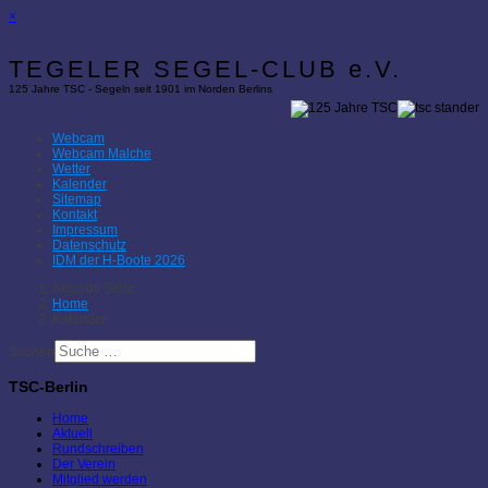
×
TEGELER SEGEL-CLUB e.V.
125 Jahre TSC - Segeln seit 1901 im Norden Berlins
Webcam
Webcam Malche
Wetter
Kalender
Sitemap
Kontakt
Impressum
Datenschutz
IDM der H-Boote 2026
Aktuelle Seite:
Home
Kalender
Suchen
TSC-Berlin
Home
Aktuell
Rundschreiben
Der Verein
Mitglied werden