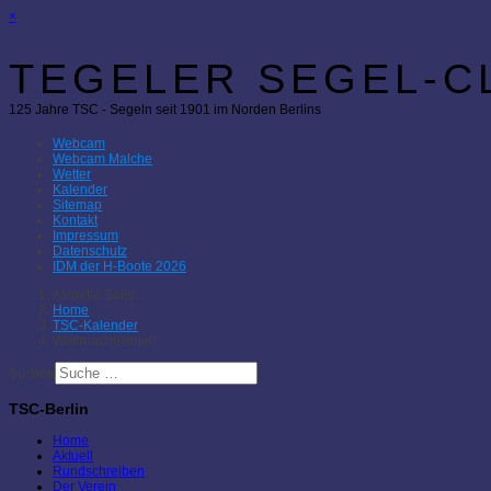
×
TEGELER SEGEL-CL
125 Jahre TSC - Segeln seit 1901 im Norden Berlins
Webcam
Webcam Malche
Wetter
Kalender
Sitemap
Kontakt
Impressum
Datenschutz
IDM der H-Boote 2026
Aktuelle Seite:
Home
TSC-Kalender
Weihnachtsferien
Suchen
TSC-Berlin
Home
Aktuell
Rundschreiben
Der Verein