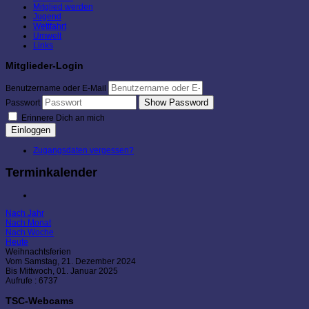
Mitglied werden
Jugend
Wettfahrt
Umwelt
Links
Mitglieder-Login
Benutzername oder E-Mail
Show Password
Passwort
Erinnere Dich an mich
Einloggen
Zugangsdaten vergessen?
Terminkalender
Nach Jahr
Nach Monat
Nach Woche
Heute
Weihnachtsferien
Vom Samstag, 21. Dezember 2024
Bis Mittwoch, 01. Januar 2025
Aufrufe
: 6737
TSC-Webcams