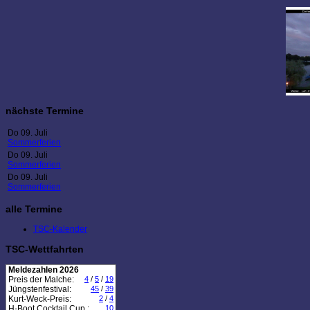
nächste Termine
Do 09. Juli
Sommerferien
Do 09. Juli
Sommerferien
Do 09. Juli
Sommerferien
alle Termine
TSC-Kalender
TSC-Wettfahrten
Meldezahlen 2026
Preis der Malche:
4
/
5
/
19
Jüngstenfestival:
45
/
39
Kurt-Weck-Preis:
2
/
4
H-Boot Cocktail Cup :
10