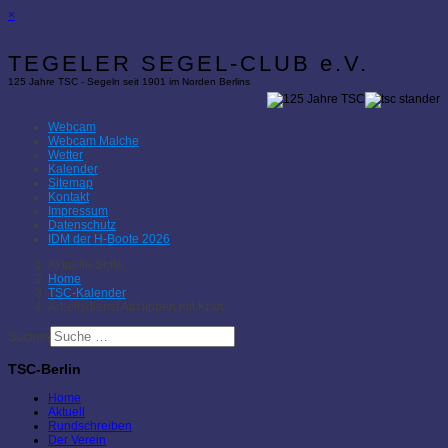
×
TEGELER SEGEL-CLUB e.V.
125 Jahre TSC - Segeln seit 1901 im Norden Berlins
Webcam
Webcam Malche
Wetter
Kalender
Sitemap
Kontakt
Impressum
Datenschutz
IDM der H-Boote 2026
Aktuelle Seite:
Home
TSC-Kalender
Arbeitsdienst Abslippen mit Kran
Suchen
TSC-Berlin
Home
Aktuell
Rundschreiben
Der Verein