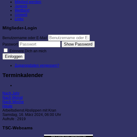
Mitglied werden
Jugend
Wettfahrt
Umwelt
Links
Mitglieder-Login
Benutzername oder E-Mail
Show Password
Passwort
Erinnere Dich an mich
Einloggen
Zugangsdaten vergessen?
Terminkalender
Nach Jahr
Nach Monat
Nach Woche
Heute
Arbeitsdienst Abslippen mit Kran
Samstag, 16. März 2024, 06:00 Uhr
Aufrufe
: 2919
TSC-Webcams